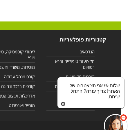
קטגוריות פופלאריות
הנדסאים
לימודי קוסמטיקה, טי
ויופי
מקצועות טיפוליים ופרא
רפואים
מזכירות, משרד וחשב
קורסים מקצועיים
קורס מנהל עבודה
שלום 👋 אני הצ'אטבוט של
לימודי מחשבים ורשתות
קורסים ברכב ונהיגה
האתר! צריך עזרה? התחל
קורסים בניהול
אדריכלות ועיצוב פנים
שיחה.
לימודי שפות
מובייל ואינטרנט