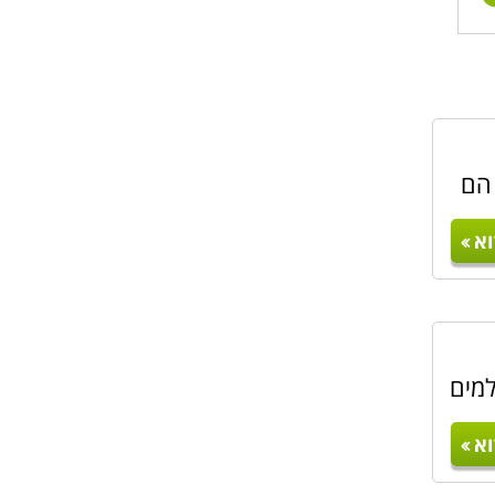
 הם
א
למים
א