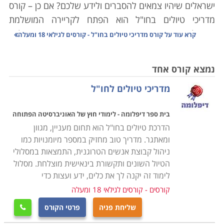
ישראלים שיהיו צמאים להסברים ולידע שלכם? אם כן – קורס
מדריכי טיולים בחו"ל הוא הפתח לקריירה המושלמת
בשבילכם. מדובר במקצוע מבוקש ויוקרתי המאפשר לכם
קרא עוד על
קורס מדריכי טיולים בחו"ל - קורסים לגילאי 18 ומעלה
לטייל מסביב לעולם, לחסוך כסף וליצור קשרים אישיים. עם
זאת, מדובר בעבודה לא פשוטה הדורשת יכולת שיווק עצמי
נמצא קורס אחד
גבוהה, שהות ארוכה בחו"ל, סבלנות אין קץ לאנשים, עמידה
מדריכי טיולים לחו"ל
בתנאי לחץ, יכולת אלתור גבוהה והרבה מאוד תכונות
נוספות.
בית ספר דיפלומה - לימודי חוץ של האוניברסיטה הפתוחה
הדרכת טיולים בחו"ל הוא תחום מעניין, מגוון
קורס מדריכי טיולים בחו"ל אורך לרוב מספר חודשים, ועיקרו
ומאתגר. מדריך טוב מחזיק במספר מיומנויות כמו
הוא לימודים כלליים בתחומי ההיסטוריה, מושגים בסיסים
ניהול קבוצת אנשים הטרוגנית, התמצאות במסלולי
ביהדות, נצרות ואיסלם גיאוגרפיה, אמנות ואדריכלות
הטיול השונים ותקשורת בינאישית מוצלחת. מסלול
ואלמנטים מיוחדים בתרבויות של המדינות השונות. נערכת
לימוד זה יקנה לך את כלים, ידע ועצות כדי
סקירת מסלולי טיולים ביעדים מובילים באירופה, ארה"ב,
קורסים - קורסים לגילאי 18 ומעלה
המזרח הרחוק תוך מתן דגש לטיולים בעלי עניין ייחודי,
שליחת פניה
פרטי הקורס

למשל אוכל, מוסיקה או אמנות.