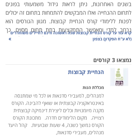
בשנים האחרונות, ניתן לראות גידול משמעותי בפונים
לתחום ההנחייה ואלו המבקשים להתמחות בתחום זה יכולים
לפנות ללימודי קורס הנחיית קבוצות. מגוון הגורסים הוא
נרחב למדי ומאפשר התמקצעות בתת תחום מסוים. כך
קרא עוד על
קורס הנחיית קבוצות שנה ראשונה חינם לחיילים משוחררים
למשל, ניתן ללמוד קורס הנחייה טיפולית או כאלו שהן
(לא ע"ח הפקדון) בצפון
מותנות תוכן ספציפי. הסדנאות והקורסים השונים בקטגוריה
מאפשרים לכל אחד לבחור ולהתמחות בתחום הקרוב לליבו,
נמצאו 3 קורסים
בין אם מדובר בטיפול, הנחייה להורים גרושים או קבוצות
הנחיית קבוצות
זהות או העצמה נשית.
אנשי מקצוע רבים נדרשים במסגרת העבודה לבצע הדרכות
מכללת הנות
או הנחיות. לחלק מהאנשים זה בא באופן טבעי – הם יודעים
למנהלים, למעבירי סדנאות או לכל מי שמתנסה
לעמוד מול קהל, הם יודעים לבנות מערך לימוד, הם יודעים
באינטראקציה קבוצתית או שואף להבינה. הקורס
להתנהל מול קבוצה והם יודעים להוביל את המשתתפים
מקנה מיומנויות וכלים ליצירת דינמיקה קבוצתית
מהנקודה שבה הם נמצאים לנקודה שבה הם שואפים
רצוייה. מקום הלימודים חדרה. מתכונת הקורס
להיות; עבור אחרים הצורך להנחות קבוצה במסגרת זו או
הקורס נמשך כשנה, 4 שעות שבועיות. קהל היעד
אחרת לא בהכרח זורם, ולעתים אף מעורר בהם חרדות
מנהלים, מעבירי סדנאות,