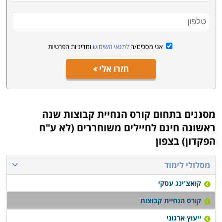
בתחומים שונים כמו הוראה, פסיכולוגיה, עבודה סוציאלית,
רפואה משלימה, מנחי קבוצות ארגוניות או תהליכים
טיפוליים, סדנאות זהות, מנהיגות ועוד רבות אחרות. לימודי
אני מסכים/ה
לתנאי השימוש
ומדיניות הפרטיות
קורס הנחיית קבוצות ניתן למצוא בכל רחבי הארץ, בכל
הערים הגדולות, כמו גם במכללות פרטיות, במכונים ללימודי
חזרו אלי
המשך של האוניברסיטאות.
מסננים בתחום
קורס הנחיית קבוצות שנה
ראשונה חינם לחיילים משוחררים (לא ע"ח
הפקדון) בצפון
מסלולי לימוד
קואצ'ינג עסקי
קורס הנחיית קבוצות
ייעוץ ארגוני