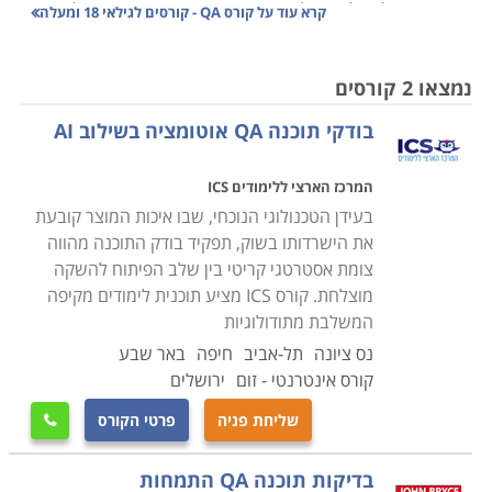
זה אשר יכולים להשתלב בענפי התעשייה השונים.
למעשה
קרא עוד על
קורס QA - קורסים לגילאי 18 ומעלה
אין רכיב תוכנה שנכתב אשר אינו מצריך בדיקה על ידי בודק
תוכנה על מנת לדעת בוודאות שהרכיב יעבוד כמו שמצפים
נמצאו 2 קורסים
ממנו ולא ייפגע בתוכנה, במשחק, באפליקציה או בעסק.
בודקי תוכנה QA אוטומציה בשילוב AI
לימודי QA כוללים קורסים בסיסיים המיועדים לאנשים שזו
להם דריסת רגל ראשונה בתחום האיכות וההייטק, וכן
המרכז הארצי ללימודים ICS
קורסים מתקדמים לאנשי איכות המבקשים לשכלל את
בעידן הטכנולוגי הנוכחי, שבו איכות המוצר קובעת
ידיעותיהם ולהתקדם בתחום. קורס בודק תוכנה כולל נושאים
את הישרדותו בשוק, תפקיד בודק התוכנה מהווה
מתחומי הנדסת תוכנה, בדיקות, נהלים ואיכות, מושגים
צומת אסטרטגי קריטי בין שלב הפיתוח להשקה
בתכנות ועוד. ניתן למצוא קורסי QA במוקדים שונים ברחבי
מוצלחת. קורס ICS מציע תוכנית לימודים מקיפה
הארץ, למעשה אין מוסד לימודים אשר עוסק בתחום ההיי-טק
המשלבת מתודולוגיות
בו לא יהיה ניתן למצוא קורס חיוני ובסיסי זה. ניתן ללמוד
נס ציונה
תל-אביב
חיפה
באר שבע
הכשרה זו בין בכל הערים הגדולות בארץ, ואף במספר
קורס אינטרנטי - זום
ירושלים
מכללות הנמצאות בפריפריה.
שליחת פניה
פרטי הקורס

תחום בדיקות התוכנה הוא אולי התחום בו קיים את הביקוש
בדיקות תוכנה QA התמחות
הגבוה ביותר לעובדים בענף ההיי-טק, והעוסקים בו זוכים