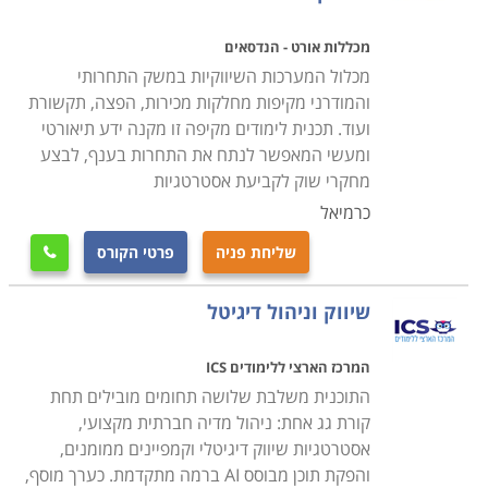
ששימוש בהם יגדילו את הפוטנציאל של העסק שלכם לבלי
מכללות אורט - הנדסאים
היכר.
מכלול המערכות השיווקיות במשק התחרותי
והמודרני מקיפות מחלקות מכירות, הפצה, תקשורת
קהל יעד
ועוד. תכנית לימודים מקיפה זו מקנה ידע תיאורטי
הקורס מיועד למנהלי שיווק בתוך חברות גדולות, לעובדים
ומעשי המאפשר לנתח את התחרות בענף, לבצע
בתחום התקשורת השיווקית, לעובדים במשרדי פרסום, או
מחקרי שוק לקביעת אסטרטגיות
לבעלי עסקים קטנים ובינוניים המעוניינים לקבל כלים
כרמיאל
ישומיים איך לשמר ולהרחיב את הקיים. ישנם מקומות
שליחת פניה
פרטי הקורס

שדורשים 12 שנות לימוד וועדת קבלה, ישנם מוסדות להם
אין דרישות כלל. יש לבדוק מול המוסד הספציפי בו אתם
שיווק וניהול דיגיטל
מעוניינים לעבור את הקורס. היקף הקורס גם הוא משתנה
ממקום למקום. יכול להמשך בין מספר חודשים לשנה. בבית
המרכז הארצי ללימודים ICS
הספר תפנית של האוניברסיטה הפתוחה לדוגמה מדובר על
התוכנית משלבת שלושה תחומים מובילים תחת
היקף של 200 שעות אקדמיות.
קורת גג אחת: ניהול מדיה חברתית מקצועי,
אסטרטגיות שיווק דיגיטלי וקמפיינים ממומנים,
והפקת תוכן מבוסס AI ברמה מתקדמת. כערך מוסף,
אפשרויות תעסוקה