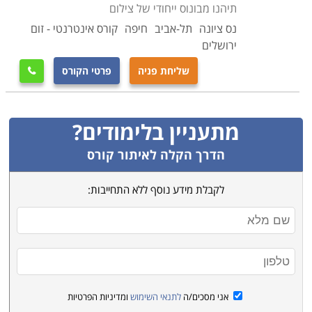
תיהנו מבונוס ייחודי של צילום
הקורס מאפשר להשתלב בתחום השיווק והמכירות או פותח
נס ציונה
תל-אביב
חיפה
קורס אינטרנטי - זום
דלתות להתקדמות בתחום למי שכבר התחיל דרכו בתחום
ירושלים
זה. ניתן לעהבוד במחלקת שיווק בחברות שונות או לפתוח
את העסק שחלמתם עליו אך לא היו לכם שי כלים לעשות
שליחת פניה
פרטי הקורס

זאת. קורס שיווק מוצע במוסדות לימוד שונים, ביניהם לימודי
חוץ של אוניברסיטאות, מכללות המתמקדות בתחום בחיפה,
מתעניין בלימודים?
תל אביב, ירושלים, אשקלון ועוד.
הדרך הקלה לאיתור קורס
לקבלת מידע נוסף ללא התחייבות:
אני מסכים/ה
לתנאי השימוש
ומדיניות הפרטיות