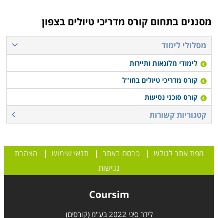
מקווים שהצלחנו בכך, אך אם בכל אופן לא מצאתם בדיוק
מסננים בתחום
קורס מדריכי טיולים בצפון
את קורס מדריכי טיולים באזור הצפון, אנו מזמינים אתכם
להתקשר ליועצות הלימודים המיומנות שלנו, שינסו לאתר
מסלולי לימוד
עבורכם עוד הזדמנויות אטרקטיביות שיתאימו לצרכיכם.
לימודי מלונאות ותיירות
קורס מדריכי טיולים בחו"ל
קורס סוכני נסיעות
קטגוריות קשורות
מפת אתר לגולש
|
פרסם באתר
|
תנאי שימוש
|
הצהרת
נגישות
Coursim
לידר סיני 2022 בע"מ (קורסים)