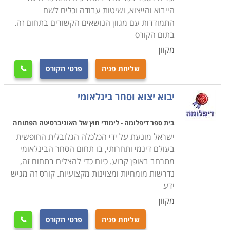
דרך כל ההיבטים הכלכליים והמשפטיים, תוך יכולת ליצור
הייבוא והייצוא, ושיטות עבודה וכלים לשם
רשת של תקשורת ענפה עם גורמים שונים בתחום, באופן
התמודדות עם מגוון הנושאים הקשורים בתחום זה.
שייעל את המערכת ויביא להצלחה ביבוא וביצוא ולרווחיות
בתום הקורס
בהתאם.
מקוון
הלימודים נמשכים תקופה קצרה ואין כל תנאי קבלה, כך
שליחת פניה
פרטי הקורס

שבאמצעות קורס מקצועי ומרתק אפשר להתחיל לסלול את
הדרך לקריירה מצליחה המאפשרת השתלבות במקומות
יבוא יצוא וסחר בינלאומי
עבודה רבים כמו גם פתיחת עסק עצמאי בתחום וזאת
בהתאם למידת ההשקעה והשאיפות שלכם.
בית ספר דיפלומה - לימודי חוץ של האוניברסיטה הפתוחה
מנהלים העוסקים בתחום עשויים ללמוד רבות במסגרת קורס
ישראל מונעת על ידי הכלכלה הגלובלית החופשית
בעולם דינמי ותחרותי, בו תחום הסחר הבינלאומי
זה ולקבל כלים וידע נוספים כך שהעסק שלהם יתפקד
מתרחב באופן קבוע. כיום כדי להצליח בתחום זה,
בצורה טובה יותר, שכן מדובר במסלול לימוד מקיף ומעשיר
נדרשות מומחיות ומצוינות מקצועיות. קורס זה מגיש
ביותר, שתועלתו בכלכלה המודרנית היא רבה מאוד.
ידע
מקוון
בין השאר ניתן למצוא בקטגוריה זו מסלולי הכשרה כפקידי
שליחת פניה
פרטי הקורס
ועמילי מכס, כאנשי מערך יבוא ויצוא מומחים בחברות, וגם
