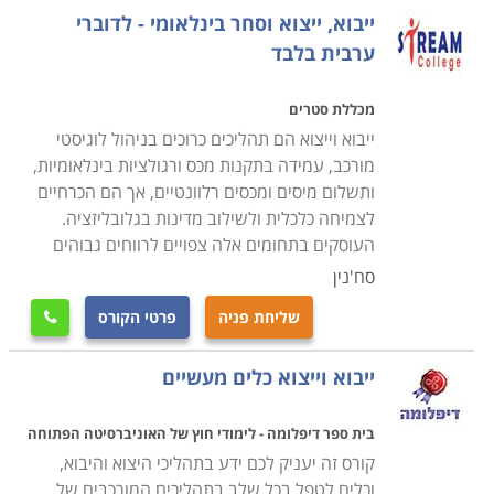
נרחבת ותעשיית טקסטיל משגשגת, הרי שכיום קל ופשוט
ייבוא, ייצוא וסחר בינלאומי - לדוברי
יותר לרכוש ולייבא בזול מוצרים חקלאיים ממדינות בהן
ערבית בלבד
משאבי הקרקע והמים שופעים וזמינים יותר מאשר אצלנו.
גם את הבגדים אולי אפשר עדיין לעצב בארץ, אבל את
מכללת סטרים
מלאכת התפירה והייצור כלכלי יותר לבצע במדינות בהן כוח
ייבוא וייצוא הם תהליכים כרוכים בניהול לוגיסטי
מורכב, עמידה בתקנות מכס ורגולציות בינלאומיות,
האדם זול יותר, ויבטיח מוצרים בעלות אטרקטיבית יותר
ותשלום מיסים ומכסים רלוונטיים, אך הם הכרחיים
ללקוח. בכלכלה הישנה אמנם התקיימו תנאים אלו גם פעם,
לצמיחה כלכלית ולשילוב מדינות בגלובליזציה.
אלא שמכסים מקומיים שימשו להגנת התוצרת המקומית
העוסקים בתחומים אלה צפויים לרווחים גבוהים
והכלכלה המתוכננת. כיום חתומה המדינה על שלל הסכמים
סח'נין
בינלאומיים שמטרתם היא לפתוח את השוק לייבוא, וכך גם
שליחת פניה
פרטי הקורס
לסייע לייצוא המקביל, וגם כדי לחשוף את הכלכלה המקומית

לתחרות רבה יותר, שתגרום להתייעלות מצידה והוזלת
ייבוא וייצוא כלים מעשיים
הסחורות ללקוח.
בית ספר דיפלומה - לימודי חוץ של האוניברסיטה הפתוחה
הקורס מתאים לכל מי שרוצה להשתלב במקצוע שחובק
קורס זה יעניק לכם ידע בתהליכי היצוא והיבוא,
ארצות ותרבויות, מפגיש בין עולם המסחר המקומי לבינלאומי
וכלים לטפל בכל שלב בתהליכים המורכבים של