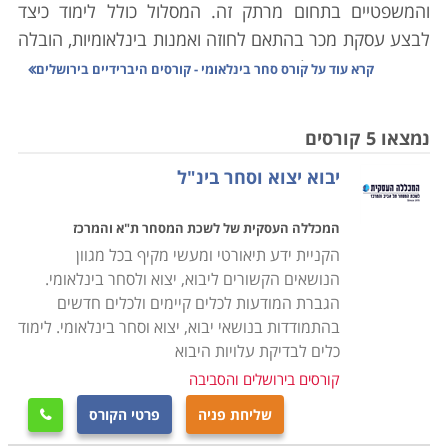
והמשפטיים בתחום מרתק זה. המסלול כולל לימוד כיצד
לבצע עסקת מכר בהתאם לחוזה ואמנות בינלאומיות, הובלה
אווירית וימית וההליכים המורכבים הכרוכים בביצוע עסקאות
קרא עוד על
קורס סחר בינלאומי - קורסים היברידיים בירושלים
אלו, והתשלום שבהתאם לשיטות השונות המקובלות בעולם
הסחר הבינלאומי בארץ ובעולם. במסגרת הקורס לומדים
נמצאו 5 קורסים
להכיר את שיטות הסחר הבינלאומיות ויכולים לשמש במספר
יבוא יצוא וסחר בינ"ל
עמדות מפתח בתחום זה, כאשר מדובר בקורס מקצועי
ביותר, אשר מעניק את כל הידע הדרוש כדי לעסוק בתחום
המכללה העסקית של לשכת המסחר ת"א והמרכז
בחברות ציבוריות ופרטיות כאחד. הכלכלה הבינלאומית
הקניית ידע תיאורטי ומעשי מקיף בכל מגוון
המודרנית והגלובלית מתאפיינת בסחר בינלאומי מקיף
הנושאים הקשורים ליבוא, יצוא ולסחר בינלאומי.
ביותר. סחורות משונעות בין ארצות, יבשות, אוקיינוסים
הגברת המודעות לכלים קיימים ולכלים חדשים
ולקוחות במהירות וביעילות, כאשר עלויות השילוח הולכות
בהתמודדות בנושאי יבוא, יצוא וסחר בינלאומי. לימוד
ומצטמצמות. בנגזרת מכך, כל פעילות כלכלית שהיא,
כלים לבדיקת עלויות היבוא
מתקיימת קודם כל היכן שנמצא יתרון יחסי לקיומה.
קורסים בירושלים והסביבה
שליחת פניה
פרטי הקורס

כדוגמה לכך, אם פעם התקיימו למשל בארצנו חקלאות