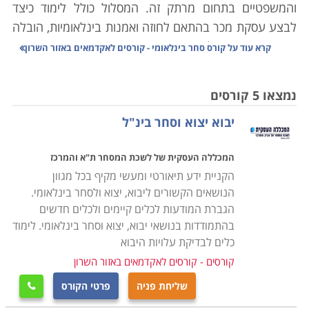
והמשפטיים בתחום מרתק זה. המסלול כולל לימוד כיצד
לבצע עסקת מכר בהתאם לחוזה ואמנות בינלאומיות, הובלה
אווירית וימית וההליכים המורכבים הכרוכים בביצוע עסקאות
קרא עוד על
קורס סחר בינלאומי - קורסים לאקדמאים באזור השרון
אלו, והתשלום שבהתאם לשיטות השונות המקובלות בעולם
הסחר הבינלאומי בארץ ובעולם. במסגרת הקורס לומדים
נמצאו 5 קורסים
להכיר את שיטות הסחר הבינלאומיות ויכולים לשמש במספר
יבוא יצוא וסחר בינ"ל
עמדות מפתח בתחום זה, כאשר מדובר בקורס מקצועי
ביותר, אשר מעניק את כל הידע הדרוש כדי לעסוק בתחום
המכללה העסקית של לשכת המסחר ת"א והמרכז
בחברות ציבוריות ופרטיות כאחד. הכלכלה הבינלאומית
הקניית ידע תיאורטי ומעשי מקיף בכל מגוון
המודרנית והגלובלית מתאפיינת בסחר בינלאומי מקיף
הנושאים הקשורים ליבוא, יצוא ולסחר בינלאומי.
ביותר. סחורות משונעות בין ארצות, יבשות, אוקיינוסים
הגברת המודעות לכלים קיימים ולכלים חדשים
ולקוחות במהירות וביעילות, כאשר עלויות השילוח הולכות
בהתמודדות בנושאי יבוא, יצוא וסחר בינלאומי. לימוד
ומצטמצמות. בנגזרת מכך, כל פעילות כלכלית שהיא,
כלים לבדיקת עלויות היבוא
מתקיימת קודם כל היכן שנמצא יתרון יחסי לקיומה.
קורסים - קורסים לאקדמאים באזור השרון
שליחת פניה
פרטי הקורס

כדוגמה לכך, אם פעם התקיימו למשל בארצנו חקלאות