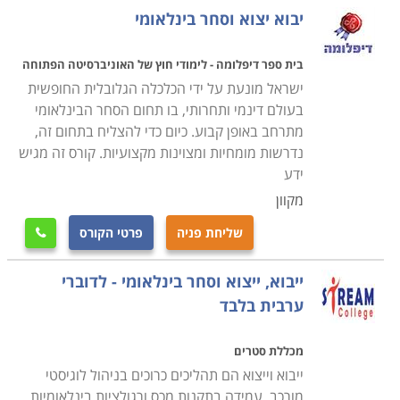
נרחבת ותעשיית טקסטיל משגשגת, הרי שכיום קל ופשוט
יבוא יצוא וסחר בינלאומי
יותר לרכוש ולייבא בזול מוצרים חקלאיים ממדינות בהן
משאבי הקרקע והמים שופעים וזמינים יותר מאשר אצלנו.
בית ספר דיפלומה - לימודי חוץ של האוניברסיטה הפתוחה
גם את הבגדים אולי אפשר עדיין לעצב בארץ, אבל את
ישראל מונעת על ידי הכלכלה הגלובלית החופשית
מלאכת התפירה והייצור כלכלי יותר לבצע במדינות בהן כוח
בעולם דינמי ותחרותי, בו תחום הסחר הבינלאומי
מתרחב באופן קבוע. כיום כדי להצליח בתחום זה,
האדם זול יותר, ויבטיח מוצרים בעלות אטרקטיבית יותר
נדרשות מומחיות ומצוינות מקצועיות. קורס זה מגיש
ללקוח. בכלכלה הישנה אמנם התקיימו תנאים אלו גם פעם,
ידע
אלא שמכסים מקומיים שימשו להגנת התוצרת המקומית
מקוון
והכלכלה המתוכננת. כיום חתומה המדינה על שלל הסכמים
שליחת פניה
פרטי הקורס
בינלאומיים שמטרתם היא לפתוח את השוק לייבוא, וכך גם

לסייע לייצוא המקביל, וגם כדי לחשוף את הכלכלה המקומית
ייבוא, ייצוא וסחר בינלאומי - לדוברי
לתחרות רבה יותר, שתגרום להתייעלות מצידה והוזלת
ערבית בלבד
הסחורות ללקוח.
מכללת סטרים
הקורס מתאים לכל מי שרוצה להשתלב במקצוע שחובק
ייבוא וייצוא הם תהליכים כרוכים בניהול לוגיסטי
ארצות ותרבויות, מפגיש בין עולם המסחר המקומי לבינלאומי
מורכב, עמידה בתקנות מכס ורגולציות בינלאומיות,