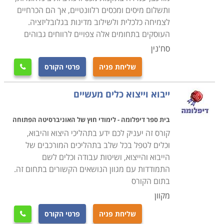
דרך כל ההיבטים הכלכליים והמשפטיים, תוך יכולת ליצור
ותשלום מיסים ומכסים רלוונטיים, אך הם הכרחיים
רשת של תקשורת ענפה עם גורמים שונים בתחום, באופן
לצמיחה כלכלית ולשילוב מדינות בגלובליזציה.
שייעל את המערכת ויביא להצלחה ביבוא וביצוא ולרווחיות
העוסקים בתחומים אלה צפויים לרווחים גבוהים
בהתאם.
סח'נין
הלימודים נמשכים תקופה קצרה ואין כל תנאי קבלה, כך
שליחת פניה
פרטי הקורס

שבאמצעות קורס מקצועי ומרתק אפשר להתחיל לסלול את
הדרך לקריירה מצליחה המאפשרת השתלבות במקומות
ייבוא וייצוא כלים מעשיים
עבודה רבים כמו גם פתיחת עסק עצמאי בתחום וזאת
בהתאם למידת ההשקעה והשאיפות שלכם.
בית ספר דיפלומה - לימודי חוץ של האוניברסיטה הפתוחה
מנהלים העוסקים בתחום עשויים ללמוד רבות במסגרת קורס
קורס זה יעניק לכם ידע בתהליכי היצוא והיבוא,
וכלים לטפל בכל שלב בתהליכים המורכבים של
זה ולקבל כלים וידע נוספים כך שהעסק שלהם יתפקד
הייבוא והייצוא, ושיטות עבודה וכלים לשם
בצורה טובה יותר, שכן מדובר במסלול לימוד מקיף ומעשיר
התמודדות עם מגוון הנושאים הקשורים בתחום זה.
ביותר, שתועלתו בכלכלה המודרנית היא רבה מאוד.
בתום הקורס
מקוון
בין השאר ניתן למצוא בקטגוריה זו מסלולי הכשרה כפקידי
שליחת פניה
פרטי הקורס
ועמילי מכס, כאנשי מערך יבוא ויצוא מומחים בחברות, וגם
