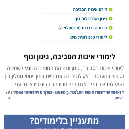
קורס איכות הסביבה
גינון ואדריכלות נוף
קורס שרברבות (אינסטלציה)
לימודי טכנולוגית מים
לימודי איכות הסביבה, גינון ונוף
לימודי איכות הסביבה, גינון ונוף
הם תחומים הנוגע לשמירה
וטיפול במערכת האקולוגית בה אנו חיים בתוך יחסי גומלין בין
הפעילות של בני האדם לבין סביבתו. בקורס ירצו מדענים
רבים בתחומים כמו: ביולוגיה, כימיה, מיקרוביולוגיה, אקולוגיה
קרא עוד על
לימודי איכות הסביבה, גינון ונוף - קורסים לגילאי 18 ומעלה
בצפון
וכלכלה בין התחומים הנוספים שיילמדו יהיו גם מדעי הצמח
ומדעי הקרקע והמים. במשך הזמן, התפתחה ההכרה
והמודעות כי בעיות בנושא זה נוגעות אף בבריאותנו
מתעניין בלימודים?
ולביטחונם הכללי של בני האדם ובעלי החיים, במרוצת