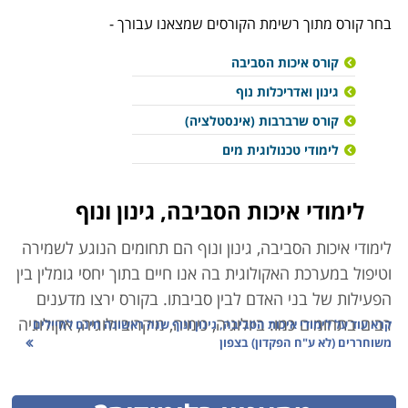
בחר קורס מתוך רשימת הקורסים שמצאנו עבורך -
קורס איכות הסביבה
גינון ואדריכלות נוף
קורס שרברבות (אינסטלציה)
לימודי טכנולוגית מים
לימודי איכות הסביבה, גינון ונוף
לימודי איכות הסביבה, גינון ונוף
הם תחומים הנוגע לשמירה
וטיפול במערכת האקולוגית בה אנו חיים בתוך יחסי גומלין בין
הפעילות של בני האדם לבין סביבתו. בקורס ירצו מדענים
רבים בתחומים כמו: ביולוגיה, כימיה, מיקרוביולוגיה, אקולוגיה
קרא עוד על
לימודי איכות הסביבה, גינון ונוף שנה ראשונה חינם לחיילים
משוחררים (לא ע"ח הפקדון) בצפון
וכלכלה בין התחומים הנוספים שיילמדו יהיו גם מדעי הצמח
ומדעי הקרקע והמים. במשך הזמן, התפתחה ההכרה
והמודעות כי בעיות בנושא זה נוגעות אף בבריאותנו