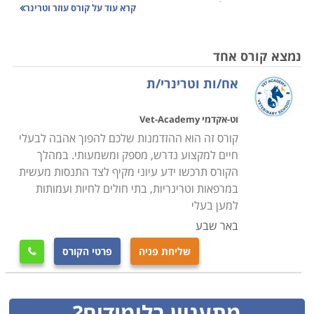
השוטפת, בטיפולם ובבדיקתם, והוא חלק בלתי נפרד מחדר
קרא עוד על
קורס עוזר וטרינר
הניתוח לחיות ומהמערך הוטרנירי הכולל. תכנים נוספים
הנלמדים בקורס הם ניהול מרפאה, עזרים רפואיים, גזעים
נמצא קורס אחד
ומינים של חיות, עזרים רפואיים ועוד. קורס עוזר/ת רופא
אח/ות וטרינרי/ת
וטרינר ומנהל/ת פינות חי יסייע לך לקחת את האהבה שלך
לחיות ולטיפול בחיות ולהפוך את זה למקצוע מרתק ומעניין.
וט-אקדמי Vet-Academy
קראו בקטגורית קורס עוזר רופא וטרניר את מבחר הקורסים,
קורס זה הוא ההזדמנות שלכם להפוך אהבה לבעלי
בחרו את הקורס המתאים, מלאו את הפרטים ונציג הקורס
חיים למקצוע נדרש, מספק ומשמעותי. במהלך
יחזור אליכם בהקדם.
הקורס תרכשו ידע עיוני מקיף לצד התנסות מעשית
במרפאות וטרינריות, בתי חולים לחיות ועמותות
למען בעלי
באר שבע
שליחת פניה
פרטי הקורס

מתעניין בלימודים?