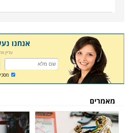
בעמודים הבאים באתר תוכלו למצוא מגוון של קורסי
ספציפיים כמו טלויזיות, מערכות גז או בית חכם, אבל 
בסביבות חצי שנה, כאשר חלק מהם ניתנים לקיצור ל
המסלולים היא פנימית מטעם מוסד הלימוד. שימו לב שא
משותף, על כן מומלץ לבחון בעיון כל מסלול לימוד כד
אנחנו נע
אחדים מהם מתבטא בסיוע במציאת עבודה בתחום עם ס
עדיין מ
לבוגרים לנהל עסק עצמאי זעיר.
קורס טכנאי מכשירי חשמל מתקיים במספר מקומות לימו
מסכי
כפר סבא ובעוד מספר מקומות אחרים, כך שכמעט כל מי
אזור מגוריו.
מאמרים