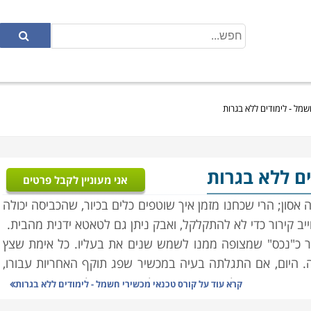
שמל - לימודים ללא בגרות
ים ללא בגרות
אני מעוניין לקבל פרטים
ון; הרי שכחנו מזמן איך שוטפים כלים בכיור, שהכביסה יכולה
ב קירור כדי לא להתקלקל, ואבק ניתן גם לטאטא ידנית מהבית.
דר כ"נכס" שמצופה ממנו לשמש שנים את בעליו. כל אימת שצץ
. היום, אם התגלתה בעיה במכשיר שפג תוקף האחריות עבורו,
נים עוברים על מכשירי החשמל הביתיים שלנו; מצד אחד הם
קרא עוד על
קורס טכנאי מכשירי חשמל - לימודים ללא בגרות
 משוכללים יותר, ולכן קשים יותר לתיקון. לימודי קורס טכנאי