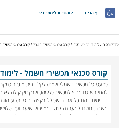

דף הבית
קטגוריות לימודים
אתר קורסים
/
לימודי מקצוע טכני
/
קורס טכנאי מכשירי חשמל
/
קורס טכנאי מכשירי ח
קורס טכנאי מכשירי חשמל
- לימוד
כמעט כל מכשיר חשמלי שמתקלקל בבית מוגדר כמקרה אס
להתייבש גם מחוץ למכשיר כלשהו, שבקבוק קולה לא חיי
היו ימים בהם כל אביזר שכולל בקצהו חוט ותקע הוג
משבר, חשנו למעבדה לתקן ממייבש שיער ועד טלויזיה
נשאלת מיד השאלה "לתקן או לשדרג?". תהליכים משו
הופכים עם הזמן לזולים יותר, אך עם זאת הם גם נהיים