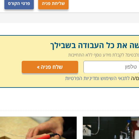
שליחת פניה
פרטי הקורס
ם ללימודי המקצוע. חלקם עוסקים בלימוד תיקון של מוצרים
רובם מקנים יכולות לרכישת המקצוע בכללותו. הלימודים אורכים
בעלי רקע קודם בתחומי החשמל והאלקטרוניקה. התעודה בסיום
ין תקן מסודר וקבוע, ולא בחינות תקן אחידות מטעם גורם מפקח
י לוודא את העומק והרצינות של ההכשרה. יתרון נוסף שמציעים
שה את כל העבודה בשבילך
יום הלימודים, או רכישת יסודות עסקיים ושיווקיים שיעזרו
תלבטים? לקבלת מידע נוסף ללא התחייבות
שלח פניה
ד ברחבי הארץ: חיפה, תל אביב, רמת גן, נתניה, פתח תקווה,
ם/ה
לתנאי השימוש ומדיניות הפרטיות
 שרוצה ללמוד קורס מבוקש זה יוכל לעשות זאת בנוחות בקרבת