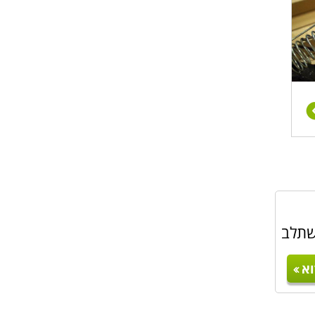
שתלב
א