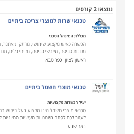
מכשירי חשמל מעניקים את כל הידע הנדרש לפתור את
נמצאו 2 קורסים
החכמה והחסכונית מבין השתיים.
טכנאי שרות למוצרי צריכה ביתיים
כיום מערך התיקונים למכשירי חשמל מתרכז פחות במע
מכללת המינהל הטכני
מוקדי שירות של חברות גדולות המציעות ביטוח תי
הכשרה כאיש מקצוע שימושי, מרתק ומאתגר, ה
היבואן, או לאחר שזו נגמרת, כחלק מביטוח פרטי. כד
מכונות כביסה, מייבשי כביסה, מדיחי כלים, תנורי
מדיח כלים, תנורי אפיה, מייבשי כביסה ומקררים יש צו
ראשון לציון
כפר סבא
הטכני, הבנת כל מערכת אלקטרונית של כל אחד מהם בצ
מהלך הקורס
טכנאי מוצרי חשמל ביתיים
הלימודים כוללים שיעורים תיאורטיים בתחום האלקט
המוצרים באופן מקצועי ומדויק, איתור תקלות מהיר תוך
יעיל הכשרות מקצועיות
ניסיון פעיל במכשירי החשמל הביתיים הנפוצים. הקור
טכנאי מוצרי חשמל הינו מקצוע בעל ביקוש רב
ובסיום הקורס ניתן מיידית להשתלב בתחום כטכנאי.
לעזור לכם לפתח מיומנויות מעשיות החיוניות 
באר שבע
התמחויות והסמכה - מה לבחור ואיך