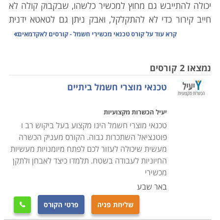
יכולה להתייבש גם מחוץ למכשיר כלשהו, שבקבוק קולה לא
חייב קירור כדי לא להתקלקל, ואבק ניתן גם לטאטא ידנית
מהבית.
קרא עוד על
קורס טכנאי מכשירי חשמל - קורסים לאקדמאים
היו ימים בהם כל אביזר שכולל בקצהו חוט ותקע הוגדר
כ"נכס" שמצופה ממנו לשמש שנים את בעליו. כל אימת
נמצאו 2 קורסים
שצץ משבר, חשנו למעבדה לתקן ממייבש שיער ועד
טכנאי מוצרי חשמל ביתיים
טלויזיה. היום, אם התגלתה בעיה במכשיר שפג תוקף
האחריות עבורו, נשאלת מיד השאלה "לתקן או לשדרג?".
יעיל הכשרות מקצועיות
תהליכים משונים עוברים על מכשירי החשמל הביתיים שלנו;
טכנאי מוצרי חשמל הינו מקצוע בעל ביקוש רב ו
מצד אחד הם הופכים עם הזמן לזולים יותר, אך עם זאת הם
פוטנציאל השתכרות גבוה. הקורס מעניק הכשרה
גם נהיים משוכללים יותר, ולכן קשים יותר לתיקון. לימודי
מעשית שיכולה לעזור לכם לפתח מיומנויות מעשיות
קורס טכנאי מכשירי חשמל מעניקים את כל הידע הנדרש
החיוניות לעבודה בשטח. תלמדו כיצד לאבחן ולתקן
לפתור את הדילמה באמצעות האפשרות הראשונה, אשר
מכשירי
פעמים רבות היא החכמה והחסכונית מבין השתיים.
באר שבע
שליחת פניה
פרטי הקורס

כיום מערך התיקונים למכשירי חשמל מתרכז פחות