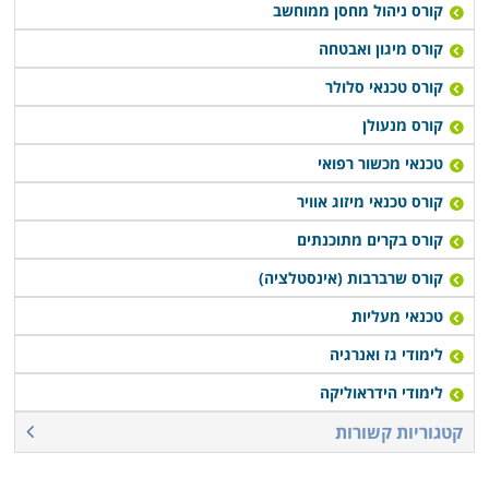
בתחום עם סיום הלימודים, או רכישת יסודות עסקיים
קורס ניהול מחסן ממוחשב
ושיווקיים שיעזרו לבוגרים לנהל עסק עצמאי זעיר.
קורס מיגון ואבטחה
קורס טכנאי סלולר
קורס טכנאי מכשירי חשמל מתקיים במספר מקומות לימוד
קורס מנעולן
ברחבי הארץ: חיפה, תל אביב, רמת גן, נתניה, פתח תקווה,
כפר סבא ובעוד מספר מקומות אחרים, כך שכמעט כל מי
טכנאי מכשור רפואי
שרוצה ללמוד קורס מבוקש זה יוכל לעשות זאת בנוחות
קורס טכנאי מיזוג אוויר
בקרבת אזור מגוריו.
קורס בקרים מתוכנתים
קורס שרברבות (אינסטלציה)
טכנאי מעליות
לימודי גז ואנרגיה
לימודי הידראוליקה
קטגוריות קשורות