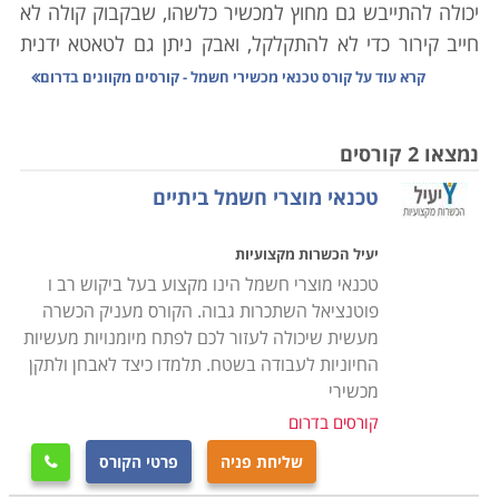
יכולה להתייבש גם מחוץ למכשיר כלשהו, שבקבוק קולה לא
חייב קירור כדי לא להתקלקל, ואבק ניתן גם לטאטא ידנית
מהבית.
קרא עוד על
קורס טכנאי מכשירי חשמל - קורסים מקוונים בדרום
היו ימים בהם כל אביזר שכולל בקצהו חוט ותקע הוגדר
כ"נכס" שמצופה ממנו לשמש שנים את בעליו. כל אימת
נמצאו 2 קורסים
שצץ משבר, חשנו למעבדה לתקן ממייבש שיער ועד
טכנאי מוצרי חשמל ביתיים
טלויזיה. היום, אם התגלתה בעיה במכשיר שפג תוקף
האחריות עבורו, נשאלת מיד השאלה "לתקן או לשדרג?".
יעיל הכשרות מקצועיות
תהליכים משונים עוברים על מכשירי החשמל הביתיים שלנו;
טכנאי מוצרי חשמל הינו מקצוע בעל ביקוש רב ו
מצד אחד הם הופכים עם הזמן לזולים יותר, אך עם זאת הם
פוטנציאל השתכרות גבוה. הקורס מעניק הכשרה
גם נהיים משוכללים יותר, ולכן קשים יותר לתיקון. לימודי
מעשית שיכולה לעזור לכם לפתח מיומנויות מעשיות
קורס טכנאי מכשירי חשמל מעניקים את כל הידע הנדרש
החיוניות לעבודה בשטח. תלמדו כיצד לאבחן ולתקן
לפתור את הדילמה באמצעות האפשרות הראשונה, אשר
מכשירי
פעמים רבות היא החכמה והחסכונית מבין השתיים.
קורסים בדרום
שליחת פניה
פרטי הקורס

כיום מערך התיקונים למכשירי חשמל מתרכז פחות