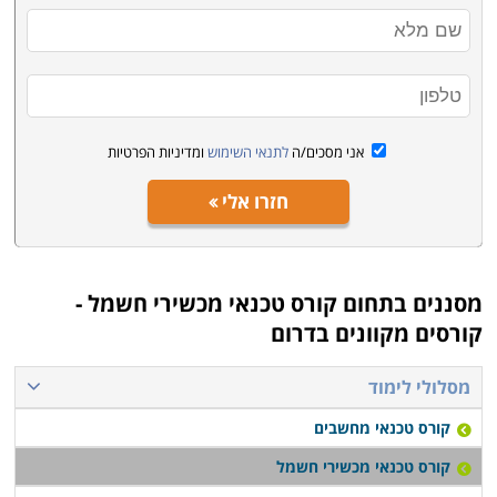
הקורס מתחיל מהבסיס, כך שאין כל צורך בידע מוקדם כדי
להירשם, ובסיום הקורס ניתן מיידית להשתלב בתחום
כטכנאי.
התמחויות והסמכה - מה לבחור ואיך
אני מסכים/ה
לתנאי השימוש
ומדיניות הפרטיות
בעמודים הבאים באתר תוכלו למצוא מגוון של קורסים
ללימודי המקצוע. חלקם עוסקים בלימוד תיקון של מוצרים
חזרו אלי
ספציפיים כמו טלויזיות, מערכות גז או בית חכם, אבל רובם
מקנים יכולות לרכישת המקצוע בכללותו. הלימודים אורכים
בסביבות חצי שנה, כאשר חלק מהם ניתנים לקיצור לבעלי
מסננים בתחום
קורס טכנאי מכשירי חשמל -
רקע קודם בתחומי החשמל והאלקטרוניקה. התעודה בסיום
קורסים מקוונים בדרום
המסלולים היא פנימית מטעם מוסד הלימוד. שימו לב שאין
תקן מסודר וקבוע, ולא בחינות תקן אחידות מטעם גורם
מסלולי לימוד
מפקח משותף, על כן מומלץ לבחון בעיון כל מסלול לימוד כדי
קורס טכנאי מחשבים
לוודא את העומק והרצינות של ההכשרה. יתרון נוסף
קורס טכנאי מכשירי חשמל
שמציעים אחדים מהם מתבטא בסיוע במציאת עבודה