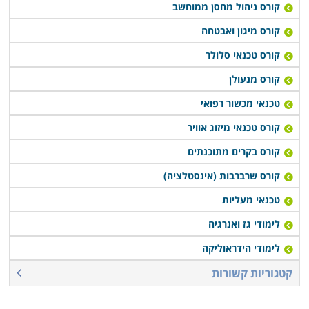
בתחום עם סיום הלימודים, או רכישת יסודות עסקיים
קורס ניהול מחסן ממוחשב
ושיווקיים שיעזרו לבוגרים לנהל עסק עצמאי זעיר.
קורס מיגון ואבטחה
קורס טכנאי סלולר
קורס טכנאי מכשירי חשמל מתקיים במספר מקומות לימוד
קורס מנעולן
ברחבי הארץ: חיפה, תל אביב, רמת גן, נתניה, פתח תקווה,
כפר סבא ובעוד מספר מקומות אחרים, כך שכמעט כל מי
טכנאי מכשור רפואי
שרוצה ללמוד קורס מבוקש זה יוכל לעשות זאת בנוחות
קורס טכנאי מיזוג אוויר
בקרבת אזור מגוריו.
קורס בקרים מתוכנתים
קורס שרברבות (אינסטלציה)
טכנאי מעליות
לימודי גז ואנרגיה
לימודי הידראוליקה
קטגוריות קשורות