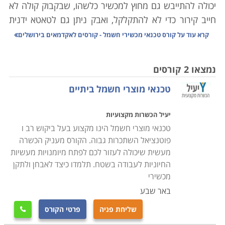
יכולה להתייבש גם מחוץ למכשיר כלשהו, שבקבוק קולה לא
חייב קירור כדי לא להתקלקל, ואבק ניתן גם לטאטא ידנית
מהבית.
קרא עוד על
קורס טכנאי מכשירי חשמל - קורסים לאקדמאים בירושלים
היו ימים בהם כל אביזר שכולל בקצהו חוט ותקע הוגדר
כ"נכס" שמצופה ממנו לשמש שנים את בעליו. כל אימת
נמצאו 2 קורסים
שצץ משבר, חשנו למעבדה לתקן ממייבש שיער ועד
טכנאי מוצרי חשמל ביתיים
טלויזיה. היום, אם התגלתה בעיה במכשיר שפג תוקף
האחריות עבורו, נשאלת מיד השאלה "לתקן או לשדרג?".
יעיל הכשרות מקצועיות
תהליכים משונים עוברים על מכשירי החשמל הביתיים שלנו;
טכנאי מוצרי חשמל הינו מקצוע בעל ביקוש רב ו
מצד אחד הם הופכים עם הזמן לזולים יותר, אך עם זאת הם
פוטנציאל השתכרות גבוה. הקורס מעניק הכשרה
גם נהיים משוכללים יותר, ולכן קשים יותר לתיקון. לימודי
מעשית שיכולה לעזור לכם לפתח מיומנויות מעשיות
קורס טכנאי מכשירי חשמל מעניקים את כל הידע הנדרש
החיוניות לעבודה בשטח. תלמדו כיצד לאבחן ולתקן
לפתור את הדילמה באמצעות האפשרות הראשונה, אשר
מכשירי
פעמים רבות היא החכמה והחסכונית מבין השתיים.
באר שבע
שליחת פניה
פרטי הקורס

כיום מערך התיקונים למכשירי חשמל מתרכז פחות