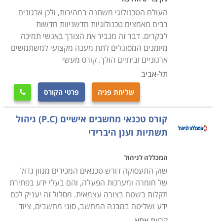
סיום הלימודים מזכה את המשתתפים בתעודת טכנאי שירות
העולם הטכנולוגי משתנה במהירות, ולכן ארגונים
או תחזוקת מחשבים בהתאם למסלול הלימודים ולמכללה
רבים מאמצים טכנולוגיות חדשניוות חדשות
שבה נלמד הקורס. פרק הזמן הדרוש משתנה מקורס לקורס,
לבקרים. דבר זה מגביר את הצורך באנשי תמיכה
והתשלום קשור באופן ישיר למשך זמן הלימודים. קיימים לא
מיומנים המסוגלים לתת מענה מקצועי למשתמשים
ארגוניים וביתיים הולך. קורס מעשי
מעט קורסים בתחום שמוכרים ללימודים על חשבון הפיקדון
תל-אביב
לחיילים משוחררים או שמוצעים במסגרת קורסים על חשבון
משרד העבודה.
שליחת פניה
פרטי הקורס

מחפשים עוד מידע
קורס טכנאי מחשבים אישיים (P.C) ניהול
קרא בקטגורית קורס טכנאי מחשבים את פירוט הקורסים,
תשתיות וענן היברידי
בחר את הקורס המתאים, מלא את הפרטים ואנחנו נחזור
אליך בהקדם.
המכללה לניהול
שוק התעסוקה דורש טכנאים המכירים מגוון גדול
של חומרה ומערכות הפעלה, והם בעלי ידע בפתירת
תקלות בשטח בצורה עצמאית. מסלול זה יעניק לכם
ידע ושליטה במבנה המחשב, סוגי מחשבים, ציוד
קריית אתא