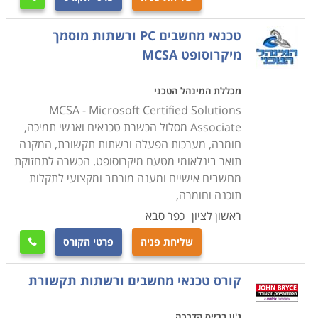
העבודה שבה יעסקו בעתיד.
טכנאי מחשבים PC ורשתות מוסמך
קורס טכנאי מחשבים ניידים
מיקרוסופט MCSA
עוסק בלימוד מעמיק של מבנה המחשב הנייד, חומרה,
פירוק מחשבים ניידים והרכבתם, איתור תקלות, התקנת
מכללת המינהל הטכני
תוכנות על מחשב נייד ועוד.
MCSA - Microsoft Certified Solutions
Associate מסלול הכשרת טכנאים ואנשי תמיכה,
חומרה, מערכות הפעלה ורשתות תקשורת, המקנה
קורס טכנאי מחשבים עם הסמכת MCITP
תואר בינלאומי מטעם מיקרוסופט. הכשרה לתחזוקת
במסגרת הקורס תלמדו נושאי חומרה וטכנאות, טכנולוגיות
מחשבים אישיים ומענה מורחב ומקצועי לתקלות
מתקדמות, איתור תקלות, מערכות הפעלה ועוד תחומים
תוכנה וחומרה,
שעליהם אחראי טכנאי המחשבים. במקביל תעסקו גם
ראשון לציון
כפר סבא
בעבודת מנהל רשתות תקשורת ותלמדו איך בונים רשת
שליחת פניה
פרטי הקורס

תקשורת, איך מתאימים את הרשת לצרכים השוטפים של
הארגון, איך פותרים בעיות וכן הלאה.
קורס טכנאי מחשבים ורשתות תקשורת
מה מקבלים בסוף הקורס
ג'ון ברייס הדרכה