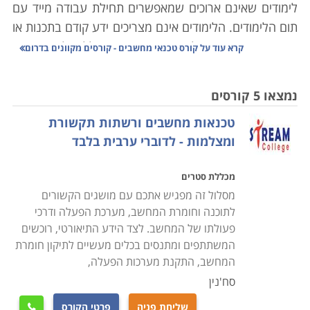
לימודים שאינם ארוכים שמאפשרים תחילת עבודה מייד עם
תום הלימודים. הלימודים אינם מצריכים ידע קודם בתכנות או
בתחומים אחרים מעולם המחשבים, והם כוללים לימוד האופן
קרא עוד על
קורס טכנאי מחשבים - קורסים מקוונים בדרום
שבו המחשב בנוי לצד תוכנות המסייעות לתמיכה במחשבים,
התקנת תוכנות, בניית מערכות מחשבים וטיפול
נמצאו 5 קורסים
במערכות קיימות. במסגרת הלימודים מוצעים הקורסים
טכנאות מחשבים ורשתות תקשורת
הבאים:
ומצלמות - לדוברי ערבית בלבד
קורס טכנאי מחשבים אישיים ורשתות תקשורת
מכללת סטרים
כוללים היכרות מעמיקה עם מבנה המחשב, סוגי מחשבים,
מסלול זה מפגיש אתכם עם מושגים הקשורים
ציוד משלים, מערכות הפעלה, תחזוקה שוטפת, התקנה של
לתוכנה וחומרת המחשב, מערכת הפעלה ודרכי
תוכנות וחומרות שונות, רשתות תקשורת, שדרוג תוכנות
פעולתו של המחשב. לצד הידע התיאורטי, רוכשים
וגרסאות, טיפול בתקלות ובכשלים מערכתיים ונושאים רבים
המשתתפים ומתנסים בכלים מעשיים לתיקון חומרת
אחרים. הלימודים מתבצעים בדרך כלל במכללות מקצועיות
המחשב, התקנת מערכות הפעלה,
שלהן מעבדות מחשבים משוכללות כאשר במהלך הקורס
סח'נין
המשתתפים מתרגלים באופן מעשי את מה שלמדו ואת
שליחת פניה
פרטי הקורס
