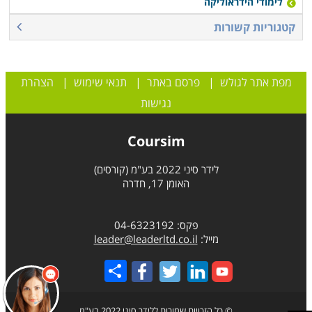
לימודי הידראוליקה
קטגוריות קשורות
מפת אתר לגולש
|
פרסם באתר
|
תנאי שימוש
|
הצהרת
נגישות
Coursim
לידר סיני 2022 בע"מ (קורסים)
האומן 17, חדרה
פקס: 04-6323192
מייל:
leader@leaderltd.co.il
Share
© כל הזכויות שמורות ללידר סיני 2022 בע"מ