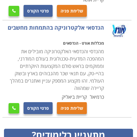
שליחת פניה
פרטי הקורס

הנדסאי אלקטרוניקה בהתמחות מחשבים
מכללות אורט - הנדסאים
מהנדסי והנדסאי האלקטרוניקה מובילים את
המהפכה המדעית-טכנולוגית בעולם המודרני,
וממוקמים בראש סולם המקצועות היוקרתיים
בהיי-טק, עם תנאי שכר מהגבוהים בארץ ובשוק
העולמי. זהו מקצוע המספק עניין ואתגרים במהלך
קריירה שמהווה
כרמיאל
קריית ביאליק
שליחת פניה
פרטי הקורס

מתעניין בלימודים?