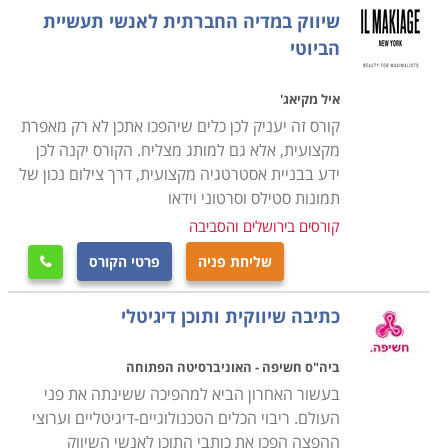
מאמרים, בלוגים ופורומים. היבט נוסף בקורס עוסק בלימוד
שיווק במדיה החברתית לאנשי תעשיית
טכני של מושגים ותחומים כגון: HTML, שרתי איחסון, כלים
הביוטי
סטטיסטים למדידת תנועה, יחסי המרה והשגת מטרות.
כן, תרכשו כלים בתחום הקידום באינטרנט כגון: קידום אורגני
איל מקיאג'
במנועי חיפוש, קידום ממומן בגוגל, מחקרי שוק, חיפושי
קורס זה יעניק לכן כלים שיהפכו אתכן לא רק מאפרת
מילות מפתח רלוונטיות ומציאת תנועה איכותית וכן כלים
מקצועית, אלא גם למותג מצליח. הקורס יקנה לכן
ידע בבניית אסטרטגיה מקצועית, דרך צילום נכון של
למדידת ושיפור יחסי המרה.
תמונות סטילס וסרטוני וידאו
קורסים בירושלים והסביבה
היבט חשוב בקורס נוגע לתחום המשפטי: מה מותר ומה
אסור בשיווק, שמירה על זכויות יוצרים, מידע על הפרת
שליחת פניה
פרטי הקורס

זכויות יוצרים והתמודדות עם הוצאת לשון הרע דרך
כתיבה שיווקית ותוכן דיגיטלי
טוקבקים.
ביה"ס חשיפה - האוניברסיטה הפתוחה
בתום קורס שיווק באינטרנט תוכלו לקדם את העסק שלכם
בעשור האחרון הביא למהפיכה ששינתה את פני
בצורה יעילה יותר או לחלופין בוגרי הקורס יכולים להשתלב
העולם. ריבוי הכלים הטכנולוגיים-דיגיטליים וערוצי
בחברות פרסום, מחלקות שיווק בארגונים וכן בחברות קידום
ההפצה הפכו את כותבי התוכן לאנשי השיווק