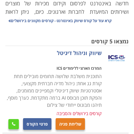
חדשה באינטרנט לפרסום וקידום מכירות של מוצרים
ושירותים המיועדת לחברות וארגונים. כיום, ניתן לראות
באופן וודאי כי השיווק באינטרנט אכן מאפשר לחברות
קרא עוד על
קורס שיווק באינטרנט - קורסים מקוונים בירושלים
וארגונים להגדיל רווחים ויש אפילו עסקים שהשימוש שלהם
בשיווק באינטרנט "הפך" להם את בית העסק במובן החיובי
נמצאו 5 קורסים
של המילה.
שיווק וניהול דיגיטל
קורס שיווק באינטרנט מיועד לכל מי שאוהב שיווק וחושב
המרכז הארצי ללימודים ICS
עצמו כ"חיית אינטרנט". מדובר בקורס ייעודי לשימוש
התוכנית משלבת שלושה תחומים מובילים תחת
בפלטפורמת האינטרנט לצורך שיווק והוא עוסק קודם כל
קורת גג אחת: ניהול מדיה חברתית מקצועי,
במבנה האינטרנט ויכולותיו, דרך הסבר על ההיסטוריה שלו
אסטרטגיות שיווק דיגיטלי וקמפיינים ממומנים,
ועל תחילת השימוש בו לצורך שיווק.
והפקת תוכן מבוסס AI ברמה מתקדמת. כערך מוסף,
תיהנו מבונוס ייחודי של צילום
בקורס שיווק באינטרנט תתמקצעו בכל אחת מהדרכים
קורסים בירושלים והסביבה
מדרכי השיווק באינטרנט כדוגמת: פרסום, מיתוג, הגדרת
שליחת פניה
פרטי הקורס

קהל יעד ומטרות, שימוש ברשתות חברתיות, שליחת ניוזלטר,