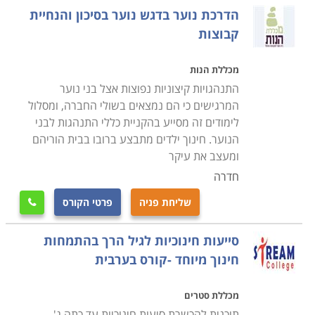
הדרכת נוער בדגש נוער בסיכון והנחיית
מדובר בקורסים בהוראה וחינוך לנוער, למבוגרים או לגיל
קבוצות
הרך.
מכללת הנות
המתעניינים בלימודי חינוך והוראה, יוכלו למצוא חוגים לתואר
התנהגויות קיצוניות נפוצות אצל בני נוער
או קורסים נפרדים בסוגיות חינוכיות שונות, במכללות ייעודיות
המרגישים כי הם נמצאים בשולי החברה, ומסלול
ברחבי הארץ ובמחלקות הרלוונטיות באוניברסיטאות
לימודים זה מסייע בהקניית כללי התנהגות לבני
בירושלים, תל אביב, חיפה, באר שבע ועוד.
הנוער. חינוך ילדים מתבצע ברובו בבית הוריהם
ומעצב את עיקר
חדרה
שליחת פניה
פרטי הקורס

סייעות חינוכיות לגיל הרך בהתמחות
חינוך מיוחד -קורס בערבית
מכללת סטרים
תוכנית להכשרת סיעות חינוכיות עד כתה ג'