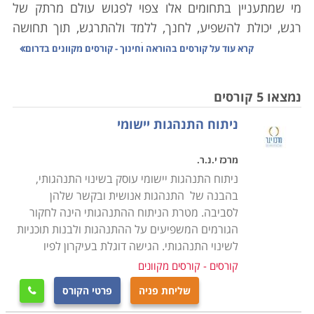
מי שמתעניין בתחומים אלו צפוי לפגוש עולם מרתק של
רגש, יכולת להשפיע, לחנך, ללמד ולהתרגש, תוך תחושה
שהוא עושה משהו גם בשביל עצמו וגם מעניק ונותן
קרא עוד על
קורסים בהוראה וחינוך - קורסים מקוונים בדרום
לאחרים. קיים מגוון עצום של קורסים בתחום, ככל אשר
יעלה במחשבותיו של כל אחד מאיתנו. מי שיירשם ויתקבל
נמצאו 5 קורסים
לאחת האוניברסיטאות בארץ או באחת המכללות המורשות
ניתוח התנהגות יישומי
מטעם משרד החינוך והמועצה להשכלה גבוהה, יגלה שפע
עצום של קורסים ושל נושאים שונים ורבים.
מרכז י.נ.ר.
לימודי חינוך - מה לבחור
ניתוח התנהגות יישומי עוסק בשינוי התנהגותי,
מוסדות שונים ברחבי הארץ מציעים מגוון רחב של לימודי
בהבנה של התנהגות אנושית ובקשר שלהן
חינוך. אם החברה הסובבת לא הצליחה לייאש אתכם, ובכל
לסביבה. מטרת הניתוח ההתנהגותי הינה לחקור
הגורמים המשפיעים על ההתנהגות ולבנות תוכניות
זאת החלטתם לפנות ללימודים בתחום, אל תרוצו להירשם.
לשינוי התנהגותי. הגישה דוגלת בעיקרון לפיו
הקדישו זמן להחליט מה אתם רוצים ללמוד ולפי החלטה
קורסים - קורסים מקוונים
זאת, בחרו את מוסד הלימודים המתאים לכם. הריבוי של
מוסדות אקדמיים המלמדים נושא זה מאפשר לבחור
שליחת פניה
פרטי הקורס

ולהתמקד בתחום ונושאים פרטניים הקרובים לליבו, בין אם