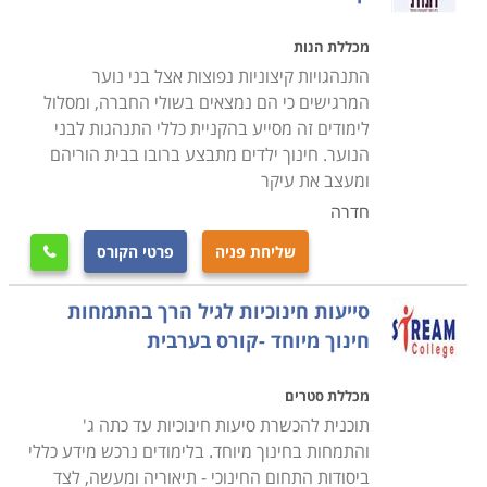
מכללת הנות
המתעניינים בלימודי חינוך והוראה, יוכלו למצוא חוגים לתואר
התנהגויות קיצוניות נפוצות אצל בני נוער
או קורסים נפרדים בסוגיות חינוכיות שונות, במכללות ייעודיות
המרגישים כי הם נמצאים בשולי החברה, ומסלול
ברחבי הארץ ובמחלקות הרלוונטיות באוניברסיטאות
לימודים זה מסייע בהקניית כללי התנהגות לבני
בירושלים, תל אביב, חיפה, באר שבע ועוד.
הנוער. חינוך ילדים מתבצע ברובו בבית הוריהם
ומעצב את עיקר
חדרה
שליחת פניה
פרטי הקורס

סייעות חינוכיות לגיל הרך בהתמחות
חינוך מיוחד -קורס בערבית
מכללת סטרים
תוכנית להכשרת סיעות חינוכיות עד כתה ג'
והתמחות בחינוך מיוחד. בלימודים נרכש מידע כללי
ביסודות התחום החינוכי - תיאוריה ומעשה, לצד