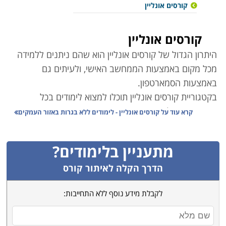
קורסים אונליין
קורסים אונליין
היתרון הגדול של קורסים אונליין הוא שהם ניתנים ללמידה
מכל מקום באמצעות הממחשב האישי, ולעיתים גם
באמצעות הסמארטפון
.
בקטגוריית קורסים אונליין תוכלו למצוא לימודים בכל
התחומים ובכל הרמות.
קרא עוד על
קורסים אונליין - לימודים ללא בגרות באזור העמקים
ישנם קורסי אונליין במגוון מסלולי לימוד – בתחום הכלכלה
ושוק ההון, המחשבים והתוכנה, חינוך, עיצוב ואפילו ספורט
.
מתעניין בלימודים?
קורסים רבים מועברים פרונטלית באמצעות מצלמת
המחשב ומאפשרים שיחה אינטרקטיבית בין המרצה
הדרך הקלה לאיתור קורס
לתלמידים
.
לקבלת מידע נוסף ללא התחייבות:
חלק מהקורסים הם בפורמט של קורסים מוקלטים –
הרצאות, בהם ניתן לקבל ידע נרחב בתחום המבוקש, לחזור
על חומר שנלמד ולהעמיק בידע הנרכש
.