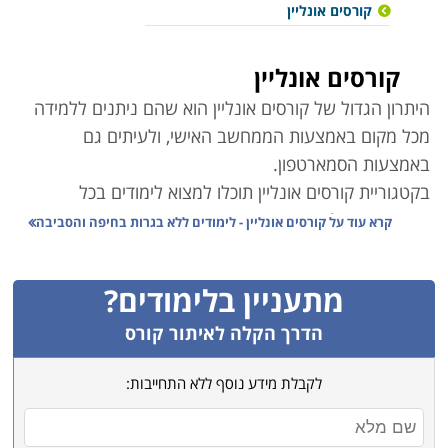
קורסים אונליין
קורסים אונליין
היתרון הגדול של קורסים אונליין הוא שהם ניתנים ללמידה
מכל מקום באמצעות הממחשב האישי, ולעיתים גם
באמצעות הסמארטפון
.
בקטגוריית קורסים אונליין תוכלו למצוא לימודים בכל
התחומים ובכל הרמות.
קרא עוד על
קורסים אונליין - לימודים ללא בגרות בחיפה והסביבה
ישנם קורסי אונליין במגוון מסלולי לימוד – בתחום הכלכלה
ושוק ההון, המחשבים והתוכנה, חינוך, עיצוב ואפילו ספורט
.
מתעניין בלימודים?
קורסים רבים מועברים פרונטלית באמצעות מצלמת
המחשב ומאפשרים שיחה אינטרקטיבית בין המרצה
הדרך הקלה לאיתור קורס
לתלמידים
.
לקבלת מידע נוסף ללא התחייבות:
חלק מהקורסים הם בפורמט של קורסים מוקלטים –
הרצאות, בהם ניתן לקבל ידע נרחב בתחום המבוקש, לחזור
על חומר שנלמד ולהעמיק בידע הנרכש
.