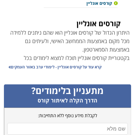
קורסים אונליין
קורסים אונליין
היתרון הגדול של קורסים אונליין הוא שהם ניתנים ללמידה
מכל מקום באמצעות הממחשב האישי, ולעיתים גם
באמצעות הסמארטפון
.
בקטגוריית קורסים אונליין תוכלו למצוא לימודים בכל
התחומים ובכל הרמות.
קרא עוד על
קורסים אונליין - לימודי ערב באזור העמקים
ישנם קורסי אונליין במגוון מסלולי לימוד – בתחום הכלכלה
ושוק ההון, המחשבים והתוכנה, חינוך, עיצוב ואפילו ספורט
.
מתעניין בלימודים?
קורסים רבים מועברים פרונטלית באמצעות מצלמת
המחשב ומאפשרים שיחה אינטרקטיבית בין המרצה
הדרך הקלה לאיתור קורס
לתלמידים
.
לקבלת מידע נוסף ללא התחייבות:
חלק מהקורסים הם בפורמט של קורסים מוקלטים –
הרצאות, בהם ניתן לקבל ידע נרחב בתחום המבוקש, לחזור
על חומר שנלמד ולהעמיק בידע הנרכש
.