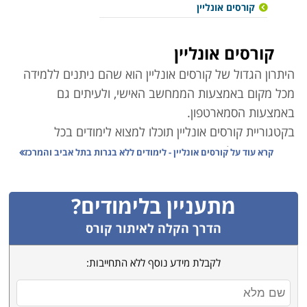
קורסים אונליין
קורסים אונליין
היתרון הגדול של קורסים אונליין הוא שהם ניתנים ללמידה
מכל מקום באמצעות הממחשב האישי, ולעיתים גם
באמצעות הסמארטפון
.
בקטגוריית קורסים אונליין תוכלו למצוא לימודים בכל
התחומים ובכל הרמות.
קרא עוד על
קורסים אונליין - לימודים ללא בגרות בתל אביב והמרכז
ישנם קורסי אונליין במגוון מסלולי לימוד – בתחום הכלכלה
ושוק ההון, המחשבים והתוכנה, חינוך, עיצוב ואפילו ספורט
.
מתעניין בלימודים?
קורסים רבים מועברים פרונטלית באמצעות מצלמת
המחשב ומאפשרים שיחה אינטרקטיבית בין המרצה
הדרך הקלה לאיתור קורס
לתלמידים
.
לקבלת מידע נוסף ללא התחייבות:
חלק מהקורסים הם בפורמט של קורסים מוקלטים –
הרצאות, בהם ניתן לקבל ידע נרחב בתחום המבוקש, לחזור
על חומר שנלמד ולהעמיק בידע הנרכש
.