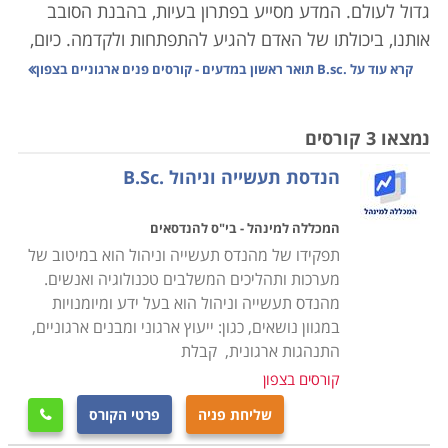
גדול לעולם. המדע מסייע בפתרון בעיות, בהבנת הסובב
אותנו, ביכולתו של האדם להגיע להתפתחות ולקדמה. כיום,
תחום המדעים מבוקש, מתפתח ויוקרתי. מדעים הוא שם
קרא עוד על
.B.sc תואר ראשון במדעים - קורסים פנים ארגוניים בצפון
כולל המאגד בתוכו מגוון נושאים גדול מתחומים רבים, בהם
מדעי המחשב, מדעי הסביבה, כדור הארץ, מטאורולוגיה,
נמצאו 3 קורסים
אקולוגיה, אקלים, אטמוספירה, מים, איכות הסביבה, כימיה,
הנדסת תעשייה וניהול .B.Sc
ביולוגיה, מתמטיקה, פיזיקה, אסטרונומיה, ביולוגיה
מולקולארית וננוטכנולוגיה.
המכללה למינהל - בי"ס להנדסאים
תפקידו של מהנדס תעשייה וניהול הוא במיטוב של
לימוד תחום מדעי הסביבה משלב בתוכו מדעי יסוד ככימיה
מערכות ותהליכים המשלבים טכנולוגיה ואנשים.
ופיזיקה, לימודי מחשב ואנגלית ולימודי סביבה. בוגריו הם
מהנדס תעשייה וניהול הוא בעל ידע ומיומנויות
מומחים סביבתיים ומוכשרים לעבודה בפיקוח ובשמירה על
במגוון נושאים, כגון: ייעוץ ארגוני ומבנים ארגוניים,
תקנים, במפעלים, ברשויות שונות, בגופים לאיכות הסביבה,
התנהגות ארגונית, קבלת
מוסדות ממשלתיים וירוקים. תחום זה התפתח וחשיבותו עולה
קורסים בצפון
ככל שגדלה ההבנה וההכרה כי איכות הסביבה היא חיונית
שליחת פניה
פרטי הקורס

להמשך החיים על פני כדור הארץ.
תחום מדעי החיים כולל