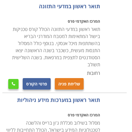
נושאים ככימיה, פיזיקה וביולוגיה על תתי הנושאים שלהם
תואר ראשון במדעי התזונה
ובוגריו משתלבים בהדרכה, מחקר ופיתוח, מעבדות, חברות
ומוסדות מחקר וגופים ממשלתיים.
המרכז האקדמי פרס
תואר ראשון במדעי התזונה הכולל קורס טכניקות
ניתן ללמד מדעים בבתי הספר לאחר שילוב לימודי חינוך
בישול המתאימות למטבח המודרני הבריא
בהשתתפות מיכל אנסקי. בנוסף כולל המסלול
והוראה עם תואר במדעים, תוך לימודי דידקטיקה ופדגוגיה
התנסות מעשית, כשכבר בשנה הראשונה יצאו
של התחום – איך ללמד מחשבים או פיזיקה או כימיה?
הסטודנטים לתצפית במרפאות. בשנה השלישית
הסטודנטים רוכשים ידע במדעים, ידע בחינוך והדרכה כיצד
תשולב
לשלב ביניהם במערכת הבית ספרית. לימודי המדעים בבתי
רחובות
הספר הם יוקרתיים, בעיקר בכיתות הגבוהות. לימודי תעודת
שליחת פניה
פרטי הקורס

הוראה בשילוב תואר במדעי החיים מקנים מגוון אפשרויות,
שכן הם מאפשרים לבחור במסגרות חינוכיות ובמקצוע
תואר ראשון במערכות מידע ניהוליות
ההוראה או לעסוק בעבודה במחקר, פיתוח, גופים ירוקים,
משרדי ממשלה.
המרכז האקדמי פרס
מסלול בשילוב מכללת ג'ון ברייס והלשכה
בתחומים רבים במדעים קיימת דרישה למחקר ומבוקשים
לטכנולוגיות המידע בישראל, הכולל התחייבות לליווי