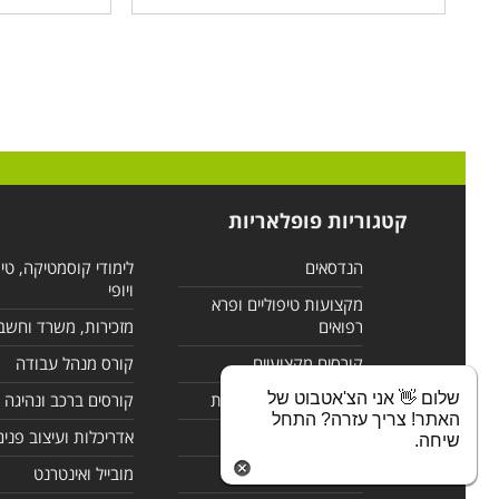
קטגוריות פופלאריות
הנדסאים
לימודי קוסמטיקה, טי
ויופי
מקצועות טיפוליים ופרא
רפואים
מזכירות, משרד וחשב
קורסים מקצועיים
קורס מנהל עבודה
שלום 👋 אני הצ'אטבוט של
לימודי מחשבים ורשתות
קורסים ברכב ונהיגה
האתר! צריך עזרה? התחל
קורסים בניהול
אדריכלות ועיצוב פנים
שיחה.
לימודי שפות
מובייל ואינטרנט