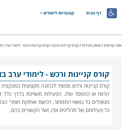

דף הבית
קטגוריות לימודים
אתר קורסים
/
שיווק ומכירות
/
קורס קניינות ורכש
/
קורס קניינות ורכש - לימודי ערב
/
ק
קורס קניינות ורכש
- לימודי ערב בצ
קורס קניינות ורכש מכשיר לכהונה מקצועית כפונקציה 
הרווח או ההפסד שלו. הפעילות משוייכת בדרך כלל לח
מטופלים כל נושאי התמחור, רכישת ואחזקת חומרי ה
כל פעילותם של תהליכים אלו, ושל הקשורים בהם.
השרשרת מתחילה בפרסום מכרזים וקבלת הצעות המחי
בחירה מבין האפשרויות שהושגו, סגירת חוזים תואמים