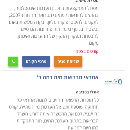
מכללת מישלב
מים אפורים ושפכים, ביניהן קריאת תרשימי בניין כדי לזהות
מסלול התמקצעות בתכנון מערכות אינסטלציה,
היכן ממוקמת צנרת המים, הביוב והאיוורור שלו, טיפול
בהתאם להוראות למתקני תברואה מהדורת 2007,
בנזילות והתקנות של מערכות אינסטלציה, אסלות וכלים
לתקנים, להיבטי פיקוח עליון, ובקרה מעשית באתר
סניטריים, ברזים, מערכות חימום מים, זיהוי כשלים בציוד
ובשטח. בנוסף נלמד מתן פתרונות הנדסיים
להבטחת תפקודן התקין של המערכות ואיכותן.
ומערכות הצנרת והסיבות להם, התקנה, תיקון ואחזקה של
מקום
מתקני אינסטלציה פרטיים, מסחריים ותעשייתיים, כיווני
קורסים בצפון
זרימה, תגובות כימיות ופיזיקליות של מים כשבאים במגע עם
חומרים שונים, זיהוי וסימון נקודות חיבור ומעברים של
שליחת פניה
פרטי הקורס

צינורות בקירות ותחת רצפות, מדידה, חיתוך, כיפוף, השחלת
והברגת צנרת באופן ידני ובאמצעות ציוד מקצועי, טיפול
אחראי תברואת מים רמה ב'
במערכות דודי שמש, חיבור צינורות ואבזרים באמצעות
אורלי בסביבה
שיטות הלחמה, מתאמים, חיבורים, מצמדים ומסעפים שונים,
כל מוסדות הרפואה מחויבים למנות אחראי על
בדיקת ואומדן דליפות בצינורות באמצעות מד לחץ מים
תחזוקה שוטפת ותפעול מערכות מי השתייה. קורס
ואוויר. כל אלו מתוך מודעות והענות לכל תקני הבקרה
זה יעניק לכם את ההכשרה אותה דורש משרד
והבטיחות על פי תקנות החוק ואבטחת האיכות הנדרשת
הבריאות בתחום מערכת המים, תוך התמקדות
מבעל מקצוע אחראי.
בהנחיות למניעת