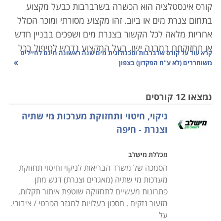
קורס אינסטלציה הוא הכשרה בשרברבות כבעל מקצוע
בתחום צנרת מים או ביוב. זהו מקצוע מסורתי ומוכר הכולל
אחריות מלאה לכל הקשור בצנרת מים ושפכים בבניין חדש
או תחזוקתם במבנה ישן. בעל המקצוע נדרש לטיפול בכל
קרא עוד על
קורס שרברבות וטכנולוגית מים שנה ראשונה חינם לחיילים
צינור שהתפוצץ או סתימה בדירה פרטית או בבניין דירות
משוחררים (לא ע"ח הפקדון) בצפון
משותף, ועד למתן ייעוץ לגבי התקנת מערכת שלמה של
צנרת בבניין חדש וגדול. אחריותו נוגעת לרוב בתחום שבין
נמצאו 12 קורסים
צנרת הבניין המרכזית ועד צנרת הביוב העירונית, כולל
ניקוי, חיטוי ותחזוקת מערכות מי שתיה
האבזרים המחוברים לה. ישנם שני סוגים עיקריים של
וצנרת - חיפה
עבודת שרברבות: הרכבת מערכות חדשות, ואיתור ותיקון
תקלות במערכת קיימת. ישנם שרברבים העובדים כעצמאי,
מכללת מישלב
לעתים כעסק של אדם אחד בלבד, וכן הפעילים בחברות
הסמכה של משרד הבריאות לניקוי וחיטוי תחזוקת
אינסטלציה, ובחברות בעלות התמחות רחבה יותר בתחום
מערכות מי שתיה (מאגרים וצנרת) דגש מתן
הבנייה.
פתרונות מעשיים לתחזוקה שוטפת איתור תקלות,
מזעור נזקים , חסכון בעלויות למגזר הפרטי / ציבורי.
מעבר לעבודתם של שרברבים בתיקון ובהצבת צנרת
על