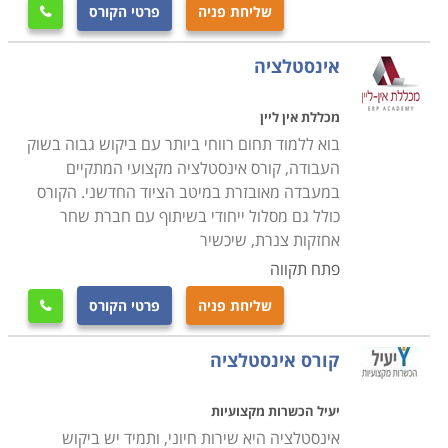
שרובן מתמחות בקורסים בתחום המקצועי. ניתן למצוא
שליחת פניה
פרטי הקורס

לימודי שרברבות בתל אביב, בירושלים, קורס
אינסטלציה
אינסטלציה בבאר שבע, חיפה ובערים גדולות נוספות.
מכללת אין ליין
בוא ללמוד תחום רווחי ביותר עם ביקוש גבוה בשוק
העבודה, קורס אינסטלציה מקצועי המתקיים
במעבדה מאובזרת במיטב הציוד החדשני. הקורס
כולל גם מסלול ייחודי בשיתוף עם חברת שחר
אחזקות צנרת, שיכשיר
פתח תקווה
שליחת פניה
פרטי הקורס

קורס אינסטלציה
יעיל הכשרות מקצועיות
אינסטלציה היא שירות חיוני, ותמיד יש ביקוש