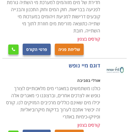
חדירת של מים מזוהמים למערכת מי השתיה גורמת
בממוצע.
לפגיעה בבריאות. חוק המים וחוק התכנון והבנייה
קובעים דרישות למניעת זיהומים במערכות מי
העמודים הבאים באתר קורסים מוקדשים למסלולי לימוד
שתייה כתוצאה מזרימת מים חוזרת לתוך מי
מקצועיים מגוונים בתחומי האינסטלציה. מעבר להכשרת
השתייה. חובת
הבסיס, ניתן למצוא בין הקורסים המוצעים גם התמחויות
קורסים בצפון
ייחודיות אשר משמשות להעשרת הכלים המקצועיים והגדלת
שליחת פניה
פרטי הקורס

מגוון הפתרונות והשירותים הניתנים ללקוח הפרטי או
המוסדי. בין אלו תוכלו למצוא למשל הכשרת מפעילי דודי
דוגם מיי נופש
קיטור והסקה, התקנת משאבות ומערכות שאיבה, ניקוי, חיטוי
ותחזוקת מערכות מי שתיה וצנרת, אחזקת רשתות ביוב,
אורלי בסביבה
התקנת מערכת מים אפורים למחזור, ודוגמי מי ביוב שפכים
כולנו משתמשים במאגרי מים מלאכותיים לצורך
וקולחין. רובם של מסלולים אלו הם בהשגחת משרד
נופש או לצרכים אחרים, וברצוננו כי מאגרים אלה
יכילו מים שאינם כוללים מרכיבים המזיקים לנו. קורס
הבריאות, ודורשים כתנאי קבלה את תעודת קורס השרברבות
זה יכשיר אתכם לערוך בדיקות מיקרוביאליות
הבסיסי בהסמכת משרד התמ"ת.
ופיזיקו-כימיות באתרי
קורסים בצפון
קורס אינסטלציה ניתן ללמוד במספר מכללות ברחבי הארץ