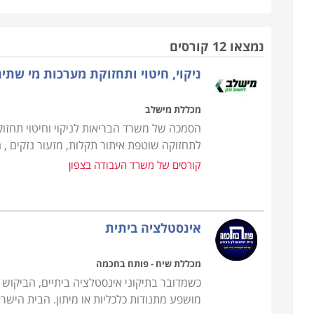
קיימת. ישנם שרברבים העובדים כעצמאי, לעתים כעסק 
בעלות התמחות רחבה יותר בתחום הבנייה.
נמצאו 12 קורסים
ניקוי, חיטוי ותחזוקת מערכות מי שתי
מעבר לעבודתם של שרברבים בתיקון ובהצבת צנרת בבת
מומחיותם דוגמת עסקי השקייה וחקלאות, העוסקים בעיצוב
מכללת מישלב
דודים וקולטי שמש. מכיוון שמדובר בסוגי תקלות שחובה 
הסמכה של משרד הבריאות לניקוי וחיטוי תחזו
רוצה לדעת שהוא יכול לפנות לאיש מקצוע אמין ושזה האחר
לתחזוקה שוטפת איתור תקלות, מזעור נזקים , חס
המאמירים בארץ גם הם תורמים לצורך בפתרון מיידי ש
קורסים של משרד העבודה בצפון
אפילו כזו שמתבטאת לכאורה בטפטוף קל, עלולה להצטב
מהמשוער.
אינסטלציה ביתית
כלי המקצוע
קורס אינסטלציה כולל מגוון רחב של מיומנויות חיוניו
מכללת שיח - פותח בחכמה
אפורים ושפכים, ביניהן קריאת תרשימי בניין כדי לזהות ה
כשמדובר בתיקוני אינסטלציה ביתיים, הביקוש 
והתקנות של מערכות אינסטלציה, אסלות וכלים סניטריים,
מושפע מתנודות כלכליות או מיתון. הבית היש
והסיבות להם, התקנה, תיקון ואחזקה של מתקני אינסטלציה