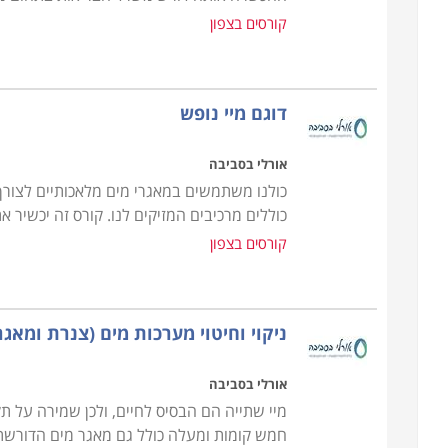
הבסיס, ניתן למצוא בין הקורסים המוצעים גם התמחוי
קורסים בצפון
מגוון הפתרונות והשירותים הניתנים ללקוח הפרטי או המ
והסקה, התקנת משאבות ומערכות שאיבה, ניקוי, חיטוי 
מערכת מים אפורים למחזור, ודוגמי מי ביוב שפכים וקו
דוגם מיי נופש
ודורשים כתנאי קבלה את תעודת קורס השרברבות הבס
אורלי בסביבה
קורס אינסטלציה ניתן ללמוד במספר מכללות ברחבי האר
כולנו משתמשים במאגרי מים מלאכותיים לצורך נ
כוללים מרכיבים המזיקים לנו. קורס זה יכשיר א
שרברבות בתל אביב, בירושלים, קורס אינסטלציה בבאר 
קורסים בצפון
ניקוי וחיטוי מערכות מים (צנרת ומאגר
אורלי בסביבה
מיי שתייה הם הבסיס לחיים, ולכן שמירה על ת
חמש קומות ומעלה כולל גם מאגר מים הדורשת