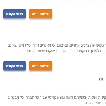
ות ייחודיות אשר משמשות להעשרת הכלים המקצועיים והגדלת
וסדי. בין אלו תוכלו למצוא למשל הכשרת מפעילי דודי קיטור
שליחת פניה
פרטי הקורס
ותחזוקת מערכות מי שתיה וצנרת, אחזקת רשתות ביוב, התקנת
לחין. רובם של מסלולים אלו הם בהשגחת משרד הבריאות,
יסי בהסמכת משרד התמ"ת.
ץ שרובן מתמחות בקורסים בתחום המקצועי. ניתן למצוא לימודי
ופש או לצרכים אחרים, וברצוננו כי מאגרים אלה יכילו מים שאינם
תכם לערוך בדיקות מיקרוביאליות ופיזיקו-כימיות באתרי
שבע, חיפה ובערים גדולות נוספות.
שליחת פניה
פרטי הקורס
ים)
קינות ואיכות אספקתם הינה נושא קריטי עבור כל חברה. כל מבנה בן
 תחזוקה שנתית.