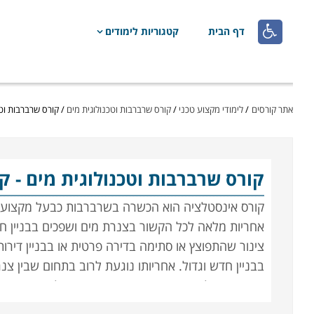

דף הבית
קטגוריות לימודים
אתר קורסים
/
לימודי מקצוע טכני
/
קורס שרברבות וטכנולוגית מים
/
קורס שרברבות וטכ
קורס שרברבות וטכנולוגית מים
- ק
קורס אינסטלציה הוא הכשרה בשרברבות כבעל מקצוע בתח
אחריות מלאה לכל הקשור בצנרת מים ושפכים בבניין ח
צינור שהתפוצץ או סתימה בדירה פרטית או בבניין דיר
בבניין חדש וגדול. אחריותו נוגעת לרוב בתחום שבין צנ
המחוברים לה. ישנם שני סוגים עיקריים של עבודת שרב
קיימת. ישנם שרברבים העובדים כעצמאי, לעתים כעסק 