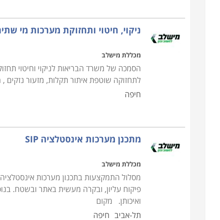
מגוון הפתרונות והשירותים הניתנים ללקוח הפרטי או המ
והסקה, התקנת משאבות ומערכות שאיבה, ניקוי, חיטוי 
ניקוי, חיטוי ותחזוקת מערכות מי שתי
מערכת מים אפורים למחזור, ודוגמי מי ביוב שפכים וקו
ודורשים כתנאי קבלה את תעודת קורס השרברבות הבס
מכללת מישלב
הסמכה של משרד הבריאות לניקוי וחיטוי תחזו
קורס אינסטלציה ניתן ללמוד במספר מכללות ברחבי האר
לתחזוקה שוטפת איתור תקלות, מזעור נזקים , חס
שרברבות בתל אביב, בירושלים, קורס אינסטלציה בבאר 
חיפה
מתכנן מערכות אינסטלציה SIP
מכללת מישלב
פיקוח עליון, ובקרה מעשית באתר ובשטח. בנו
ואיכותן. מקום
תל-אביב
חיפה