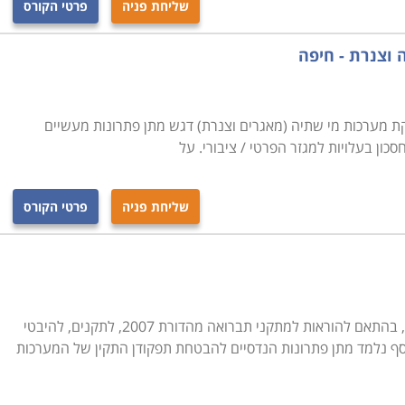
שליחת פניה
פרטי הקורס
וסדי. בין אלו תוכלו למצוא למשל הכשרת מפעילי דודי קיטור
ותחזוקת מערכות מי שתיה וצנרת, אחזקת רשתות ביוב, התקנת
ה וצנרת - חיפה
לחין. רובם של מסלולים אלו הם בהשגחת משרד הבריאות,
יסי בהסמכת משרד התמ"ת.
קת מערכות מי שתיה (מאגרים וצנרת) דגש מתן פתרונות מעשיים
ץ שרובן מתמחות בקורסים בתחום המקצועי. ניתן למצוא לימודי
כון בעלויות למגזר הפרטי / ציבורי. על
שבע, חיפה ובערים גדולות נוספות.
שליחת פניה
פרטי הקורס
מסלול התמקצעות בתכנון מערכות אינסטלציה, בהתאם להוראות למתקני תברואה מהדורת 2007, לתקנים, להיבטי
סף נלמד מתן פתרונות הנדסיים להבטחת תפקודן התקין של המערכות