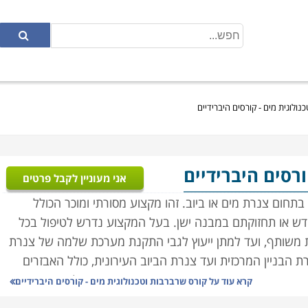
נולוגית מים - קורסים היברידיים
ורסים היברידיים
אני מעוניין לקבל פרטים
ום צנרת מים או ביוב. זהו מקצוע מסורתי ומוכר הכולל
דש או תחזוקתם במבנה ישן. בעל המקצוע נדרש לטיפול בכל
ות משותף, ועד למתן ייעוץ לגבי התקנת מערכת שלמה של צנרת
רת הבניין המרכזית ועד צנרת הביוב העירונית, כולל האבזרים
רבות: הרכבת מערכות חדשות, ואיתור ותיקון תקלות במערכת
קרא עוד על
קורס שרברבות וטכנולוגית מים - קורסים היברידיים
של אדם אחד בלבד, וכן הפעילים בחברות אינסטלציה, ובחברות