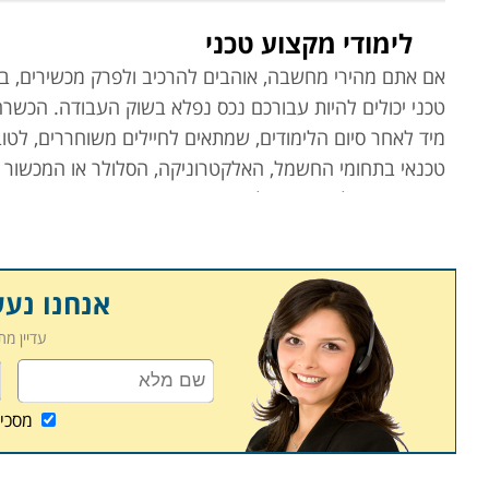
לימודי מקצוע טכני
אם אתם מהירי מחשבה, אוהבים להרכיב ולפרק מכשירים, בעלי
טכני יכולים להיות עבורכם נכס נפלא בשוק העבודה. הכשרה 
מיד לאחר סיום הלימודים, שמתאים לחיילים משוחררים, ל
טכנאי בתחומי החשמל, האלקטרוניקה, הסלולר או המכשור 
זמן קצר. מהלך שיעניק לכם נכס חדש, מכניס ומבוקש.
לימודי מקצוע טכני מאפשרים בדרך כלל רכישת מיומנות מק
כשלושה חודשים בלבד, שמעניקים מקצוע מוסמך ורווחי לכל 
בין העמודים הבאים באתר מומלץ לשים לב לכך שישנם קורס
אנחנו נע
העשרה בנושאי שיווק, פרסום, בניית עסק וניהול פיננסי,
עדיין מ
כשכיר.
קורס טכנאי מכשירי חשמל
מסכי
פעם כל מכשיר חשמלי שנקנה עלה הון, נחשב כ"נכס", ונד
לא שקל להחליפו, ובעת משבר טכני הכתובת המיידית היתה