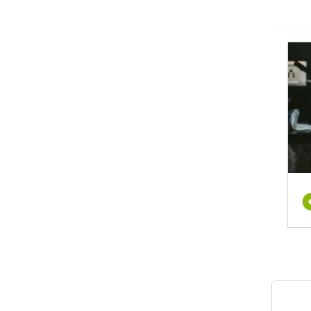
לקל
ן,
יגיון
מיזוג
ים
שעליו
ת