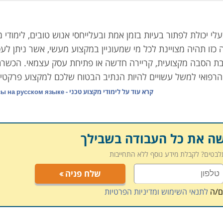
 יכולת לפתור בעיות בזמן אמת ובעלייחסי אנוש טובים, לימודי 
כזו תהיה מצויינת לכל מי שמעוניין במקצוע מעשי, אשר ניתן לעס
טובת הסבה מקצועית, קריירה חדשה או פתיחת עסק עצמאי. הכשר
הרפואי למשל עשויים להיות הנתיב הבטוח שלכם למקצוע פרקטי 
קרא עוד על
לימודי מקצוע טכני - Курсы на русском языке
יפה תוך זמן קצר וקצוב. הכשרת מנעולן למשל, נמשכת לא פעם
החיים.
ים אשר מקנים את הידע המקצועי נטו, בעוד אחרים מוסיפים שיע
שה את כל העבודה בשבילך
 במטרה לסייע לבוגרים בהקמת עסק עצמאי או בהשתלבות תעסוקתי
תלבטים? לקבלת מידע נוסף ללא התחייבות
שלח פניה
ם/ה
לתנאי השימוש ומדיניות הפרטיות
רש ממנו לשמש את בעליו שנים רבות בנאמנות. כאשר התקלקל, 
 מעבדת הטכנאי, ולא חנות החשמל כדי למצוא בה מכשיר חדש.