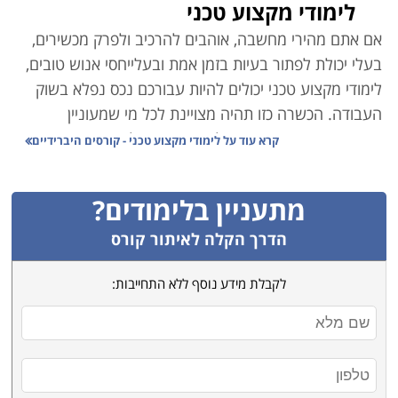
לימודי מקצוע טכני
אם אתם מהירי מחשבה, אוהבים להרכיב ולפרק מכשירים,
בעלי יכולת לפתור בעיות בזמן אמת ובעלייחסי אנוש טובים,
לימודי מקצוע טכני יכולים להיות עבורכם נכס נפלא בשוק
העבודה. הכשרה כזו תהיה מצויינת לכל מי שמעוניין
במקצוע מעשי, אשר ניתן לעסוק בו מיד לאחר סיום
קרא עוד על
לימודי מקצוע טכני - קורסים היברידיים
הלימודים, שמתאים לחיילים משוחררים, לטובת הסבה
מקצועית, קריירה חדשה או פתיחת עסק עצמאי. הכשרת
מתעניין בלימודים?
טכנאי בתחומי החשמל, האלקטרוניקה, הסלולר או המכשור
הרפואי למשל עשויים להיות הנתיב הבטוח שלכם למקצוע
הדרך הקלה לאיתור קורס
פרקטי תוך זמן קצר. מהלך שיעניק לכם נכס חדש, מכניס
לקבלת מידע נוסף ללא התחייבות:
ומבוקש.
לימודי מקצוע טכני מאפשרים בדרך כלל רכישת מיומנות
מקיפה תוך זמן קצר וקצוב. הכשרת מנעולן למשל, נמשכת
לא פעם כשלושה חודשים בלבד, שמעניקים מקצוע מוסמך
ורווחי לכל החיים.