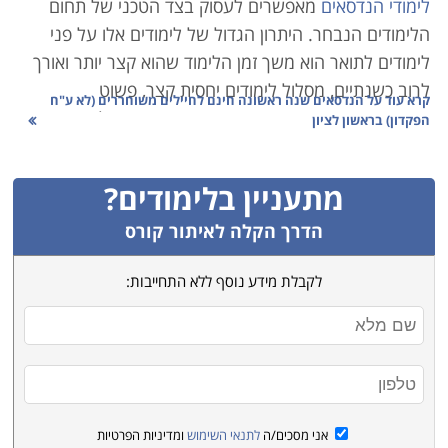
לימודי הנדסאים
מאפשרים לעסוק בצד הטכני של תחום
הלימודים הנבחר. היתרון הגדול של לימודים אלו על פני
לימודים לתואר הוא משך זמן הלימוד שהוא קצר יותר ואורך
לרוב כשנתיים, מסלול לימודים יחסית קצר, פשוט
קרא עוד על
הנדסאים שנה ראשונה חינם לחיילים משוחררים (לא ע"ח
וממוקד. הנדסאי הוא מקצוען באוריינטציה טכנולוגית
הפקדון) בראשון לציון
יישומית, המשולב בכל תחומי התעשייה בתפקידים שונים
בהתאם להכשרתו, השכלתו וכישוריו.
ניתן כך ללמוד
לימודי
מתעניין בלימודים?
הנדסאי חשמל, לימודי
הנדסת תוכנה
, לימודי הנדסה
תעשייה
וניהול
, לימודי הנדסה אזרחית
,
הנדסאי אדריכלות ועיצוב
הדרך הקלה לאיתור קורס
פנים
,
כמו גם שפע מסלולי השכלה נוספים.
לקבלת מידע נוסף ללא התחייבות:
היתרון בלימודי הנדסאים הוא שבמידה וכן ירצו הבוגרים
להמשיך ללימודי תואר ראשון קיימת אפשרות להמשיך
ללימודי השלמה, תוך קבלת פטורים מקורסים בתחומים
רבים, בעיקר בתחומי ההנדסה. למעשה, חיילים משוחררים
רבים בוחרים באפשרות זו מכיוון שמשרד הבטחון מציע
אני מסכים/ה
לתנאי השימוש
ומדיניות הפרטיות