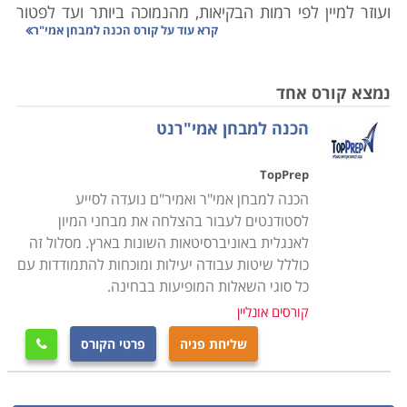
ועוזר למיין לפי רמות הבקיאות, מהנמוכה ביותר ועד לפטור
קרא עוד על
קורס הכנה למבחן אמי"ר
מלימודי אנגלית. מי שנבחן בבחינה הפסיכומטרית פטור
מהמבחן, והמיון נעשה על פי חלק האנגלית בבחינה. מי
שמעוניין לשפר את הציון יכול לגשת בנפרד למבחן אמי"ר
נמצא קורס אחד
ובו לנסות לשפר את סיכוייו לקבלת פטור מלימוד אנגלית.
הכנה למבחן אמי"רנט
לימודים גבוהים מחייבים את כולנו ללמוד שעות על גבי
שעות, לחרוש למבחנים, להשתתף בשלל קורסים והרצאות
TopPrep
ולהגיש עבודות אין ספור. אין ספק שהתחייבויות אלו יכולות
הכנה למבחן אמי"ר ואמיר"ם נועדה לסייע
להיות מתישות ולעתים גם בלתי נגמרות, אבל הידיעה
לסטודנטים לעבור בהצלחה את מבחני המיון
שאנחנו לומדים תחום שמעניין אותנו מסייעת לנו לגבור על
לאנגלית באוניברסיטאות השונות בארץ. מסלול זה
כוללל שיטות עבודה יעילות ומוכחות להתמודדות עם
הקשיים הזמניים למען עתיד טוב יותר.
כל סוגי השאלות המופיעות בבחינה.
העניין הוא שלימודים אלו פעמים רבות מחייבים גם
קורסים אונליין
השתתפות בקורסים שלא כל כך מדביקים אותנו אל הכיסא
ועוסקים בנושאים שאנחנו ממש לא רוצים אפילו לשמוע
שליחת פניה
פרטי הקורס

עליהם. כך לדוגמה קורס אנגלית, שאותו חייבים לעבור כל
תלמידי תואר ראשון (ולפעמים גם תואר שני) בכל תחום