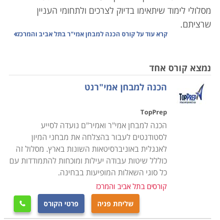
מסלולי לימוד שיתאימו בדיוק לצרכים ולתחומי העניין
שרציתם.
קרא עוד על
קורס הכנה למבחן אמי"ר בתל אביב והמרכז
אם הגעתם לחפש קורס הכנה למבחן אמי"ר בתל אביב
והמרכז אז אתם מבינים את היתרונות שיש לאזור זה להציע:
נמצא קורס אחד
מרכז הפעילות הארצית כמעט בכל תחום נמצא בתל אביב,
הכנה למבחן אמי"רנט
וכפועל יוצא מכך שמסלולי הלימוד של קורס הכנה למבחן
אמי"ר מציעים את מיטב המורים והנגישות למרכזי הפעילות
TopPrep
גבוהה ביותר. מכיוון שהתחרותיות והביקוש גבוהים מאוד
הכנה למבחן אמי"ר ואמיר"ם נועדה לסייע
בתל אביב והסביבה גם ההיצע של מוסדות הלימוד גדול.
לסטודנטים לעבור בהצלחה את מבחני המיון
דבר שיכול מצד אחד לבלבל אך מהצד השני כדאי שתבדקו
לאנגלית באוניברסיטאות השונות בארץ. מסלול זה
בכל מכללה המלמדת קורס הכנה למבחן אמי"ר בתל אביב
כוללל שיטות עבודה יעילות ומוכחות להתמודדות עם
והמרכז מה מייחד את מסלול הלימוד שלה ולמה כדאי דווקא
כל סוגי השאלות המופיעות בבחינה.
ללמוד שם. אם גדלתם ואתם מתגוררים באזור אז אתם כבר
קורסים בתל אביב והמרכז
נהנים מכל דרכי התחבורה שיש לעיר להציע. אם לא - דעו
שליחת פניה
פרטי הקורס

שהעיר מרושתת בתשתית תחבורתית הכוללת: