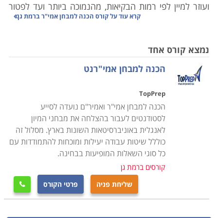
ועוזר למיין לפי רמות הבקיאות, מהנמוכה ביותר ועד לפטור
קרא עוד על
קורס הכנה למבחן אמי"ר ברמת גן
מלימודי אנגלית. מי שנבחן בבחינה הפסיכומטרית פטור
מהמבחן, והמיון נעשה על פי חלק האנגלית בבחינה. מי
שמעוניין לשפר את הציון יכול לגשת בנפרד למבחן אמי"ר
נמצא קורס אחד
ובו לנסות לשפר את סיכוייו לקבלת פטור מלימוד אנגלית.
הכנה למבחן אמי"רנט
לימודים גבוהים מחייבים את כולנו ללמוד שעות על גבי
שעות, לחרוש למבחנים, להשתתף בשלל קורסים והרצאות
TopPrep
ולהגיש עבודות אין ספור. אין ספק שהתחייבויות אלו יכולות
הכנה למבחן אמי"ר ואמיר"ם נועדה לסייע
להיות מתישות ולעתים גם בלתי נגמרות, אבל הידיעה
לסטודנטים לעבור בהצלחה את מבחני המיון
שאנחנו לומדים תחום שמעניין אותנו מסייעת לנו לגבור על
לאנגלית באוניברסיטאות השונות בארץ. מסלול זה
כוללל שיטות עבודה יעילות ומוכחות להתמודדות עם
הקשיים הזמניים למען עתיד טוב יותר.
כל סוגי השאלות המופיעות בבחינה.
העניין הוא שלימודים אלו פעמים רבות מחייבים גם
קורסים ברמת גן
השתתפות בקורסים שלא כל כך מדביקים אותנו אל הכיסא
ועוסקים בנושאים שאנחנו ממש לא רוצים אפילו לשמוע
שליחת פניה
פרטי הקורס

עליהם. כך לדוגמה קורס אנגלית, שאותו חייבים לעבור כל
תלמידי תואר ראשון (ולפעמים גם תואר שני) בכל תחום