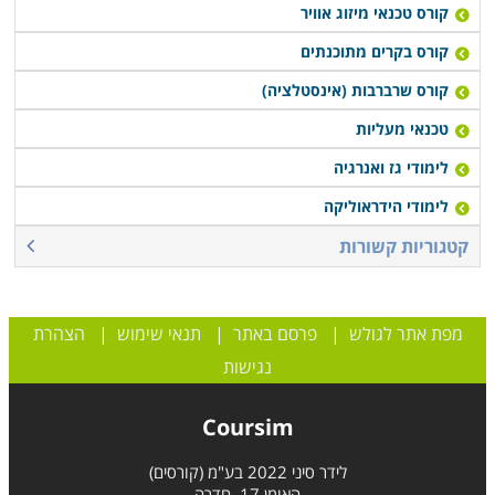
להשתלב תחילה בחברה מקצועית ומובילה בתחום
קורס טכנאי מיזוג אוויר
האלקטרוניקה והחשמל ולצבור ידע וניסיון ורק בשלב מאוחר
קורס בקרים מתוכנתים
יותר, לפתוח עסק עצמאי, שכן ישנה אחריות רבה לעסק
קורס שרברבות (אינסטלציה)
העומד בפני עצמו על כל טעות או תקלה מאשר גיבוי הניתן
טכנאי מעליות
מהחברה המעסיקה.
לימודי גז ואנרגיה
לימודי הידראוליקה
קטגוריות קשורות
מפת אתר לגולש
|
פרסם באתר
|
תנאי שימוש
|
הצהרת
נגישות
Coursim
לידר סיני 2022 בע"מ (קורסים)
האומן 17, חדרה