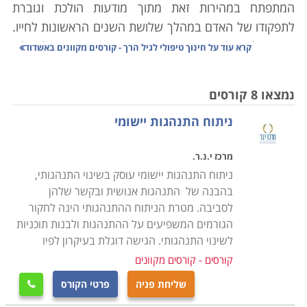
המתפתח במהירות זאת מתוך מודעות הולכת וגוברת
לתפקודו של האדם במהלך שלושת השנים הראשונות לחייו.
שנים אלו, שלוש השנים הראשונות בהתפתחותו של הילד,
קרא עוד על
חינוך טיפולי לגיל הרך - קורסים מקוונים באשדוד
הן גם השנים הכי מעצבות של הזהות והאישיות של האדם.
נמצאו 8 קורסים
חינוך הוא המינוח שבו אנו כחברה משתמשים כדי לבטא את
ניתוח התנהגות יישומי
הצורך שלנו להנחיל לדורות הבאים, עקרונות, ערכים
והתנהגויות תרבותיות שונות. התהליך לא נפסק בעצם
מרכז י.נ.ר.
לעולם, ולכן גם מבחר האופציות השונות למי שמעוניין
ניתוח התנהגות יישומי עוסק בשינוי התנהגותי,
לעסוק בתחום, מגוונות למדי. משום הריבוי הרב והצורך
בהבנה של התנהגות אנושית ובקשר שלהן
להתאים את דרכי החינוך לגילאים שונים, נוהגים לחלק את
לסביבה. מטרת הניתוח ההתנהגותי הינה לחקור
התחום לתתי קטגוריות שונות. המתעניינים במקצועות אלו
הגורמים המשפיעים על ההתנהגות ולבנות תוכניות
יוכלו ללמוד חינוך למבוגרים, לילדים, לגיל הרך ולבעלי
לשינוי התנהגותי. הגישה דוגלת בעיקרון לפיו
מוגבלויות שונות, פיסיות וקוגנטיביות.
קורסים - קורסים מקוונים
טיפול הוא המינוח שבו אנו כחברה, משתמשים כדי לבטא
שליחת פניה
פרטי הקורס

פעולה של הבראת אדם מסוים שנולד או חווה פגיעה