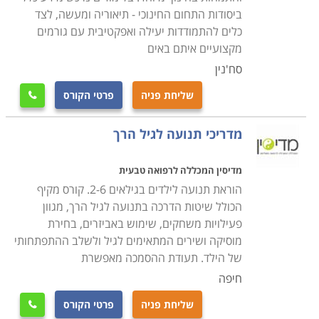
בצפון ועד לאוניברסיטת בן גוריון בנגב.
ביסודות התחום החינוכי - תיאוריה ומעשה, לצד
כלים להתמודדות יעילה ואפקטיבית עם גורמים
מקצועיים איתם באים
סח'נין
שליחת פניה
פרטי הקורס

מדריכי תנועה לגיל הרך
מדיסין המכללה לרפואה טבעית
הוראת תנועה לילדים בגילאים 2-6. קורס מקיף
הכולל שיטות הדרכה בתנועה לגיל הרך, מגוון
פעילויות משחקים, שימוש באביזרים, בחירת
מוסיקה ושירים המתאימים לגיל ולשלב ההתפתחותי
של הילד. תעודת ההסמכה מאפשרת
חיפה
שליחת פניה
פרטי הקורס
