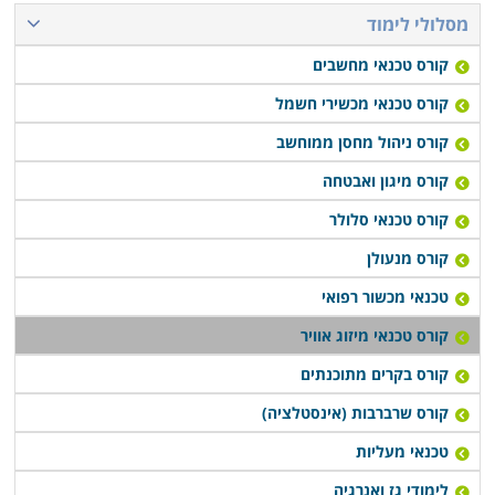
מבוקש ולסלול לעצמם קריירה רווחית ובתנאי העסקה טובים
מסלולי לימוד
יותר. חלק מהמכללות מעניקות שירותי השמה לבוגרים, ובכך
קורס טכנאי מחשבים
מקלות עליהם בצעדיהם הראשונים בשוק העבודה.
קורס טכנאי מכשירי חשמל
לימודי קורס טכנאי מיזוג אוויר מתקיימים במוסדות לימוד
קורס ניהול מחסן ממוחשב
רבים ברחבי הארץ: חיפה, תל אביב, רמת גן, פתח תקווה,
קורס מיגון ואבטחה
כפר סבא ועוד במספר מקומות רבים ברחבים הארץ.
קורס טכנאי סלולר
במרבית המקומות מדובר בלימודי ערב או בוקר במסלול
גמיש, כך שאפשר יהיה לעבור את הקורס במקביל להמשך
קורס מנעולן
העבודה הקיימת.
טכנאי מכשור רפואי
קורס טכנאי מיזוג אוויר
קורס בקרים מתוכנתים
קורס שרברבות (אינסטלציה)
טכנאי מעליות
לימודי גז ואנרגיה