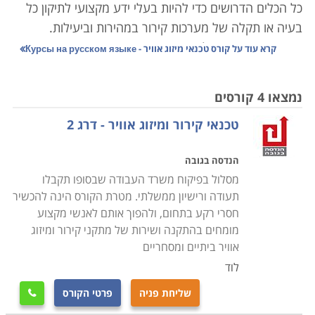
כל הכלים הדרושים כדי להיות בעלי ידע מקצועי לתיקון כל
בעיה או תקלה של מערכות קירור במהירות וביעילות.
אם יש נושא שניתן להיות בטוחים כי תמיד יהיה בו ביקוש,
קרא עוד על
קורס טכנאי מיזוג אוויר - Курсы на русском языке
הרי הוא מיזוג אוויר. קל לשכוח זאת, אבל פעם לא היו מזגנים
בכל דירה ובית, ובמכונית היה רק חלון שמסיט את הרוח
נמצאו 4 קורסים
לכיוון הנהג, או מאורר קטן לערבל את האוויר החם והלח.
טכנאי קירור ומיזוג אוויר - דרג 2
היום, אם חלילה וחס יתקלקל הקירור בעבודה בצהרי חודש
יולי או אוגוסט, רוב הבוסים ירחמו על הצוות, וישלחו אותם
הנדסה בגובה
הביתה עד בואו של הטכנאי הגואל. קשה להאמין שעד לפני
מסלול בפיקוח משרד העבודה שבסופו תקבלו
שנים לא רבות היה מיזוג האוויר שמור לבעלי הממון בלבד.
תעודה ורישיון ממשלתי. מטרת הקורס הינה להכשיר
חסרי רקע בתחום, ולהפוך אותם לאנשי מקצוע
מזג האוויר בארץ מקצין והולך יד ביד עם השפעות
מומחים בהתקנה ושירות של מתקני קירור ומיזוג
ההתחממות הגלובלית. המערכות האקלימיות הופכות
אוויר ביתיים ומסחריים
קיצוניות וקשות יותר, והמועקה מורגשת בעיקר בקיץ, שהופך
לוד
יותר ויותר ארוך, אבל פחות ופחות נסבל. לכן אם נחפש
שליחת פניה
פרטי הקורס

תחום שבו אנו מניחים שתמיד יהיה ביקוש יציב ומתמשך,