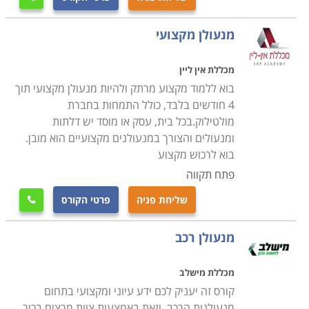
המנעולים ומערכות הנעילה השונות, טכניקות פריצה,
מנעולים אנלוגיים ואלקטרונים והכשרה מעשית פרקטית
מנעולן מקצועי
לפתיחת תקלות באופן מדויק, מבלי לגרום נזק למערכת
עצמה.
מכללת אין ליין
בוא ללמוד מקצוע מרתק ולהיות מנעולן מקצועי תוך
הקורס מותאם לאנשים עובדים, בתכנית לימודים מרוכזת, כך
4 חודשים בלבד, כולל התמחות בחברת
מולטילוק.בכל בית, עסק או מוסד יש דלתות
שניתן להמשיך לעבוד במקביל ללימודים בקורס ובתוך כ- 4
ומנעולים והצורך במנעולנים מקצועיים הוא מובן.
חודשים לקבל תעודה מקצועית בתחום, אשר באמצעותה
בוא לרכוש מקצוע
ניתן להשתלב במקומות עבודה רבים כשכיר או לחילופין
פתח תקווה
לפתוח עסק עצמאי.
שליחת פניה
פרטי הקורס

היכן ניתן ללמוד
מנעולן רכב
לימודי קורס מנעולנות מתקיימים במרכזי לימוד רבים,
מכללת מישלב
בתכניות לימודים אישיות עם לווי מקצועי צמוד, כאשר חשוב
קורס זה יעניק לכם ידע עיוני ומקצועי בתחום
לוודא כי מקום הלימודים הינו עם וותק והמורים הינם מנוסים
מנעולנות הרכב, וזאת באמצעות צוות מרצים בכיר