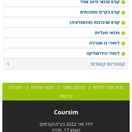
קורס טכנאי מיזוג אוויר
קורס בקרים מתוכנתים
קורס שרברבות (אינסטלציה)
טכנאי מעליות
לימודי גז ואנרגיה
לימודי הידראוליקה
קטגוריות קשורות
מפת אתר לגולש
|
פרסם באתר
|
תנאי שימוש
|
הצהרת
נגישות
Coursim
לידר סיני 2022 בע"מ (קורסים)
האומן 17, חדרה