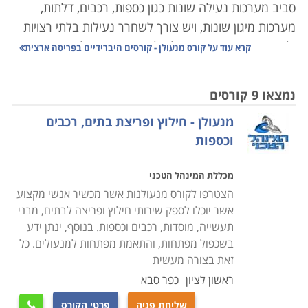
סביב מערכות נעילה שונות כגון כספות, רכבים, דלתות,
מערכות מיגון שונות, ויש צורך לשחרר נעילות בלתי רצויות
ולשחרר מפתחות, תוך יכולת לאבחן את התקלה באופן מהיר,
קרא עוד על
קורס מנעולן - קורסים היברידיים בפריסה ארצית
יעיל ואפקטיבי.
נמצאו 9 קורסים
רבים מאתנו נתקלים בבעיה המוכרת של דלת שלא ניתן
מנעולן - חילוץ ופריצת בתים, רכבים
לנעול אותה בשל מפתח שנשבר בתוך המנעול או רכב
וכספות
שננעל בשל מפתח שנשכח בתוך הרכב או הלך לאיבוד ואין
במקרה זה ברירה אלא להזמין איש מקצוע מנוסה שיוכל
מכללת המינהל הטכני
בתוך מספר דקות למצוא את הדרך לפרוץ את המערכת
הצטרפו לקורס מנעולנות אשר מכשיר אנשי מקצוע
ולאפשר הפעלה תקינה.
אשר יוכלו לספק שירותי חילוץ ופריצה לבתים, מבני
תעשייה, מוסדות, רכבים וכספות. בנוסף, ינתן ידע
קורס מנעולן מעניק ידע מהבסיס, כך שאין כל צורך בידע
בשכפול מפתחות, והתאמת מפתחות למנעולים. כל
מוקדם, וכל אחד שהתחום מעניין אותו, יוכל לקחת בו חלק
זאת בצורה מעשית
ולרכוש לעצמו מקצוע מבוקש ומוביל ואף רווחי ביותר.
ראשון לציון
כפר סבא
במסגרת הקורס יועברו שיעורים תיאורטיים בנושאי סוגי
שליחת פניה
פרטי הקורס
