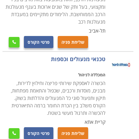
בתחום, כמו גם כי התעודה הניתנת בסיומו של הקורס הינו
ומקצועי, בעל ותק של שנים ארוכות בענף מנעולנות
מקצועית ומוכרת בחברות המובילות בתחום זה.
הרכב הממוחשבת. הלימודים מתקיימים במעבדת
מנעולנות רכב
בחלק ממוסדות הלימוד קיימת מערכת השמה של כוח אדם,
תל-אביב
אשר מטרתה לסייע למסיימים את הקורס בהצלחה למצוא
שליחת פניה
פרטי הקורס

מקום עבודה ולהשתלב מייד בשוק העבודה, לכן רצוי לבחור
קורס מנעולן במוסד לימודי אשר מעניק את השירות הזה על
טכנאי מנעולים וכספות
מנת שתוכלו להתחיל בקריירה מצליחה מייד לאחר הקורס.
המכללה לניהול
הכשרה לאספקת שירותי פריצה וחילוץ לדירות,
מבנים, מוסדות ורכבים, שכפול והתאמת מפתחות,
תיקון ותפעול סוגי כל המנעולים והדלתות בשוק.
הקורס משלב בין הכרת החומר ברמה התיאורטית
להכשרה ותרגול מעשי בשטח.
קריית אתא
שליחת פניה
פרטי הקורס
