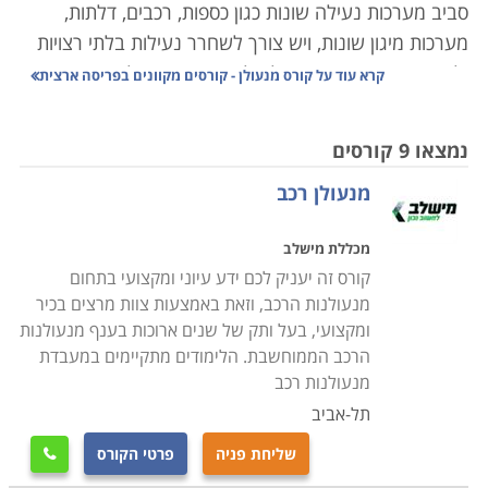
סביב מערכות נעילה שונות כגון כספות, רכבים, דלתות,
מערכות מיגון שונות, ויש צורך לשחרר נעילות בלתי רצויות
ולשחרר מפתחות, תוך יכולת לאבחן את התקלה באופן מהיר,
קרא עוד על
קורס מנעולן - קורסים מקוונים בפריסה ארצית
יעיל ואפקטיבי.
נמצאו 9 קורסים
רבים מאתנו נתקלים בבעיה המוכרת של דלת שלא ניתן
מנעולן רכב
לנעול אותה בשל מפתח שנשבר בתוך המנעול או רכב
שננעל בשל מפתח שנשכח בתוך הרכב או הלך לאיבוד ואין
מכללת מישלב
במקרה זה ברירה אלא להזמין איש מקצוע מנוסה שיוכל
קורס זה יעניק לכם ידע עיוני ומקצועי בתחום
בתוך מספר דקות למצוא את הדרך לפרוץ את המערכת
מנעולנות הרכב, וזאת באמצעות צוות מרצים בכיר
ולאפשר הפעלה תקינה.
ומקצועי, בעל ותק של שנים ארוכות בענף מנעולנות
הרכב הממוחשבת. הלימודים מתקיימים במעבדת
קורס מנעולן מעניק ידע מהבסיס, כך שאין כל צורך בידע
מנעולנות רכב
מוקדם, וכל אחד שהתחום מעניין אותו, יוכל לקחת בו חלק
תל-אביב
ולרכוש לעצמו מקצוע מבוקש ומוביל ואף רווחי ביותר.
שליחת פניה
פרטי הקורס

במסגרת הקורס יועברו שיעורים תיאורטיים בנושאי סוגי