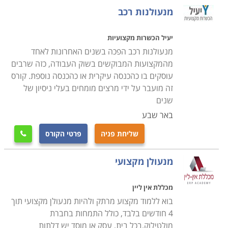
המנעולים ומערכות הנעילה השונות, טכניקות פריצה,
מנעולנות רכב
מנעולים אנלוגיים ואלקטרונים והכשרה מעשית פרקטית
לפתיחת תקלות באופן מדויק, מבלי לגרום נזק למערכת
יעיל הכשרות מקצועיות
עצמה.
מנעולנות רכב הפכה בשנים האחרונות לאחד
מהמקצועות המבוקשים בשוק העבודה, כזה שרבים
עוסקים בו כהכנסה עיקרית או כהכנסה נוספת. קורס
הקורס מותאם לאנשים עובדים, בתכנית לימודים מרוכזת, כך
זה מועבר על ידי מרצים מומחים בעלי ניסיון של
שניתן להמשיך לעבוד במקביל ללימודים בקורס ובתוך כ- 4
שנים
חודשים לקבל תעודה מקצועית בתחום, אשר באמצעותה
באר שבע
ניתן להשתלב במקומות עבודה רבים כשכיר או לחילופין
לפתוח עסק עצמאי.
שליחת פניה
פרטי הקורס

מנעולן מקצועי
היכן ניתן ללמוד
מכללת אין ליין
לימודי קורס מנעולנות מתקיימים במרכזי לימוד רבים,
בוא ללמוד מקצוע מרתק ולהיות מנעולן מקצועי תוך
בתכניות לימודים אישיות עם לווי מקצועי צמוד, כאשר חשוב
4 חודשים בלבד, כולל התמחות בחברת
לוודא כי מקום הלימודים הינו עם וותק והמורים הינם מנוסים
מולטילוק.בכל בית, עסק או מוסד יש דלתות