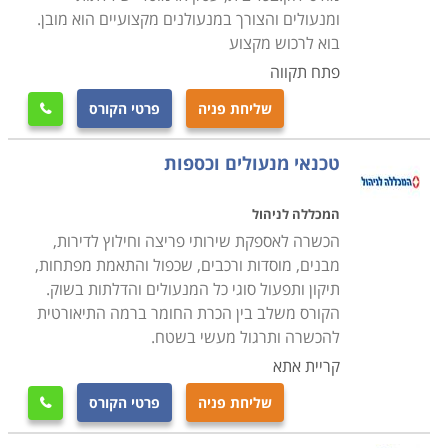
בתחום, כמו גם כי התעודה הניתנת בסיומו של הקורס הינו
ומנעולים והצורך במנעולנים מקצועיים הוא מובן.
מקצועית ומוכרת בחברות המובילות בתחום זה.
בוא לרכוש מקצוע
פתח תקווה
בחלק ממוסדות הלימוד קיימת מערכת השמה של כוח אדם,
שליחת פניה
פרטי הקורס

אשר מטרתה לסייע למסיימים את הקורס בהצלחה למצוא
מקום עבודה ולהשתלב מייד בשוק העבודה, לכן רצוי לבחור
טכנאי מנעולים וכספות
קורס מנעולן במוסד לימודי אשר מעניק את השירות הזה על
מנת שתוכלו להתחיל בקריירה מצליחה מייד לאחר הקורס.
המכללה לניהול
הכשרה לאספקת שירותי פריצה וחילוץ לדירות,
מבנים, מוסדות ורכבים, שכפול והתאמת מפתחות,
תיקון ותפעול סוגי כל המנעולים והדלתות בשוק.
הקורס משלב בין הכרת החומר ברמה התיאורטית
להכשרה ותרגול מעשי בשטח.
קריית אתא
שליחת פניה
פרטי הקורס
