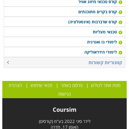
קורס טכנאי מיזוג אוויר
קורס בקרים מתוכנתים
קורס שרברבות (אינסטלציה)
טכנאי מעליות
לימודי גז ואנרגיה
לימודי הידראוליקה
קטגוריות קשורות
מפת אתר לגולש
|
פרסם באתר
|
תנאי שימוש
|
הצהרת
נגישות
Coursim
לידר סיני 2022 בע"מ (קורסים)
האומן 17, חדרה