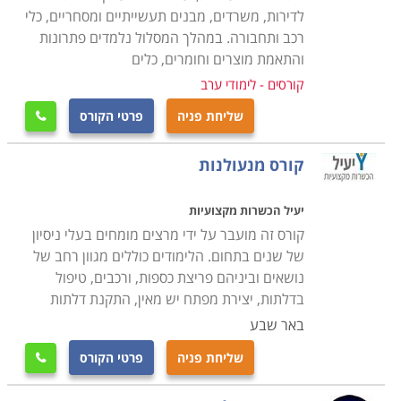
בתחום, כמו גם כי התעודה הניתנת בסיומו של הקורס הינו
לדירות, משרדים, מבנים תעשייתיים ומסחריים, כלי
מקצועית ומוכרת בחברות המובילות בתחום זה.
רכב ותחבורה. במהלך המסלול נלמדים פתרונות
והתאמת מוצרים וחומרים, כלים
קורסים - לימודי ערב
בחלק ממוסדות הלימוד קיימת מערכת השמה של כוח אדם,
אשר מטרתה לסייע למסיימים את הקורס בהצלחה למצוא
שליחת פניה
פרטי הקורס

מקום עבודה ולהשתלב מייד בשוק העבודה, לכן רצוי לבחור
קורס מנעולן במוסד לימודי אשר מעניק את השירות הזה על
קורס מנעולנות
מנת שתוכלו להתחיל בקריירה מצליחה מייד לאחר הקורס.
יעיל הכשרות מקצועיות
קורס זה מועבר על ידי מרצים מומחים בעלי ניסיון
של שנים בתחום. הלימודים כוללים מגוון רחב של
נושאים וביניהם פריצת כספות, ורכבים, טיפול
בדלתות, יצירת מפתח יש מאין, התקנת דלתות
באר שבע
שליחת פניה
פרטי הקורס
