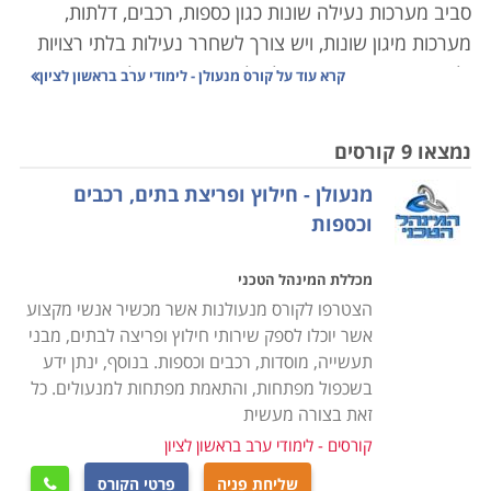
סביב מערכות נעילה שונות כגון כספות, רכבים, דלתות,
מערכות מיגון שונות, ויש צורך לשחרר נעילות בלתי רצויות
ולשחרר מפתחות, תוך יכולת לאבחן את התקלה באופן מהיר,
קרא עוד על
קורס מנעולן - לימודי ערב בראשון לציון
יעיל ואפקטיבי.
נמצאו 9 קורסים
רבים מאתנו נתקלים בבעיה המוכרת של דלת שלא ניתן
מנעולן - חילוץ ופריצת בתים, רכבים
לנעול אותה בשל מפתח שנשבר בתוך המנעול או רכב
וכספות
שננעל בשל מפתח שנשכח בתוך הרכב או הלך לאיבוד ואין
במקרה זה ברירה אלא להזמין איש מקצוע מנוסה שיוכל
מכללת המינהל הטכני
בתוך מספר דקות למצוא את הדרך לפרוץ את המערכת
הצטרפו לקורס מנעולנות אשר מכשיר אנשי מקצוע
ולאפשר הפעלה תקינה.
אשר יוכלו לספק שירותי חילוץ ופריצה לבתים, מבני
תעשייה, מוסדות, רכבים וכספות. בנוסף, ינתן ידע
קורס מנעולן מעניק ידע מהבסיס, כך שאין כל צורך בידע
בשכפול מפתחות, והתאמת מפתחות למנעולים. כל
מוקדם, וכל אחד שהתחום מעניין אותו, יוכל לקחת בו חלק
זאת בצורה מעשית
ולרכוש לעצמו מקצוע מבוקש ומוביל ואף רווחי ביותר.
קורסים - לימודי ערב בראשון לציון
במסגרת הקורס יועברו שיעורים תיאורטיים בנושאי סוגי
שליחת פניה
פרטי הקורס
