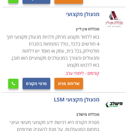
המנעולים ומערכות הנעילה השונות, טכניקות פריצה,
מנעולים אנלוגיים ואלקטרונים והכשרה מעשית פרקטית
מנעולן מקצועי
לפתיחת תקלות באופן מדויק, מבלי לגרום נזק למערכת
עצמה.
מכללת אין ליין
בוא ללמוד מקצוע מרתק ולהיות מנעולן מקצועי תוך
4 חודשים בלבד, כולל התמחות בחברת
הקורס מותאם לאנשים עובדים, בתכנית לימודים מרוכזת, כך
מולטילוק.בכל בית, עסק או מוסד יש דלתות
שניתן להמשיך לעבוד במקביל ללימודים בקורס ובתוך כ- 4
ומנעולים והצורך במנעולנים מקצועיים הוא מובן.
חודשים לקבל תעודה מקצועית בתחום, אשר באמצעותה
בוא לרכוש מקצוע
ניתן להשתלב במקומות עבודה רבים כשכיר או לחילופין
קורסים - לימודי ערב
לפתוח עסק עצמאי.
שליחת פניה
פרטי הקורס

היכן ניתן ללמוד
מנעולן מקצועי LSM
לימודי קורס מנעולנות מתקיימים במרכזי לימוד רבים,
מכללת מישלב
בתכניות לימודים אישיות עם לווי מקצועי צמוד, כאשר חשוב
מטרת הקורס היא רכישת ידע מקצועי מעשי ועיוני
לוודא כי מקום הלימודים הינו עם וותק והמורים הינם מנוסים
בתחום המנעולנות, על מנת להעניק שירותים