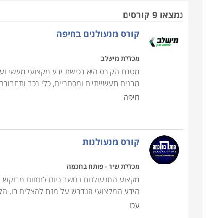
דקות למצוא את הדרך לפרוץ את המערכת ולאפשר הפע
נמצאו 9 קורסים
קורס מנעולנים בחיפה
קורס מנעולן מעניק ידע מהבסיס, כך שאין כל צורך בידע
ולרכוש לעצמו מקצוע מבוקש ומוביל ואף רווחי ביותר. ב
מכללת מישלב
ומערכות הנעילה השונות, טכניקות פריצה, מנעולים א
מטרת הקורס היא רכישת ידע מקצועי מעשי ועי
באופן מדויק, מבלי לגרום נזק למערכת עצמה.
מבנים תעשייתיים ומסחריים, כלי רכב ותחבורה
חיפה
חודשים לקבל תעודה מקצועית בתחום, אשר באמצעותה 
עסק עצמאי.
קורס מנעולנות
היכן ניתן ללמוד
מכללת שיח - פותח בחכמה
מקצוע המנעולנות נחשב כיום לתחום מבוקש בי
לימודי קורס מנעולנות מתקיימים במרכזי לימוד רבים, בת
הידע המקצועי הנדרש על מנת להצליח בו. הלי
כי מקום הלימודים הינו עם וותק והמורים הינם מנוסים 
עכו
מקצועית ומוכרת בחברות המובילות בתחום זה.