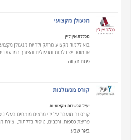
בחלק ממוסדות הלימוד קיימת מערכת השמה של כוח א
מנעולן מקצועי
מקום עבודה ולהשתלב מייד בשוק העבודה, לכן רצוי לב
מנת שתוכלו להתחיל בקריירה מצליחה מייד לאחר הקור
מכללת אין ליין
או מוסד יש דלתות ומנעולים והצורך במנעולנים
פתח תקווה
קורס מנעולנות
יעיל הכשרות מקצועיות
קורס זה מועבר על ידי מרצים מומחים בעלי ניס
פריצת כספות, ורכבים, טיפול בדלתות, יצירת 
באר שבע