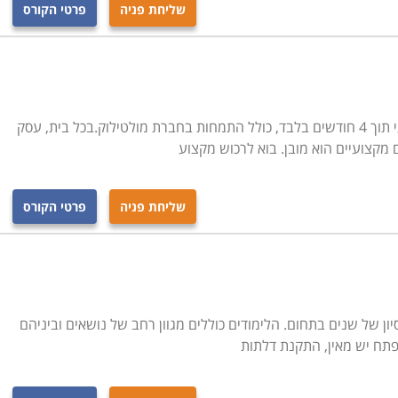
שליחת פניה
פרטי הקורס
דם, אשר מטרתה לסייע למסיימים את הקורס בהצלחה למצוא
חור קורס מנעולן במוסד לימודי אשר מעניק את השירות הזה על
ס.
בוא ללמוד מקצוע מרתק ולהיות מנעולן מקצועי תוך 4 חודשים בלבד, כולל התמחות בחברת מולטילוק.בכל בית, עסק
 מקצועיים הוא מובן. בוא לרכוש מקצוע
שליחת פניה
פרטי הקורס
יון של שנים בתחום. הלימודים כוללים מגוון רחב של נושאים וביניהם
מפתח יש מאין, התקנת דלתות