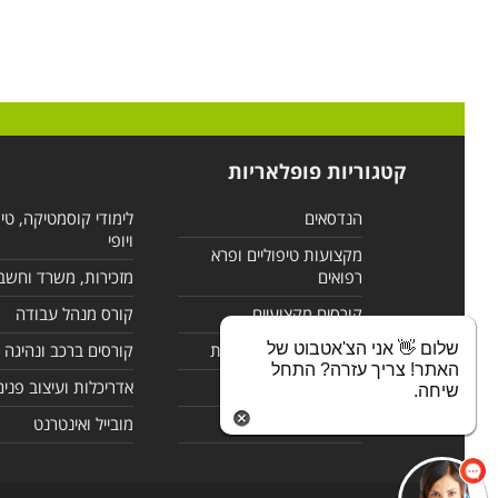
קטגוריות פופלאריות
הנדסאים
לימודי קוסמטיקה, טי
ויופי
מקצועות טיפוליים ופרא
רפואים
מזכירות, משרד וחשב
קורסים מקצועיים
קורס מנהל עבודה
שלום 👋 אני הצ'אטבוט של
לימודי מחשבים ורשתות
קורסים ברכב ונהיגה
האתר! צריך עזרה? התחל
קורסים בניהול
אדריכלות ועיצוב פנים
שיחה.
לימודי שפות
מובייל ואינטרנט