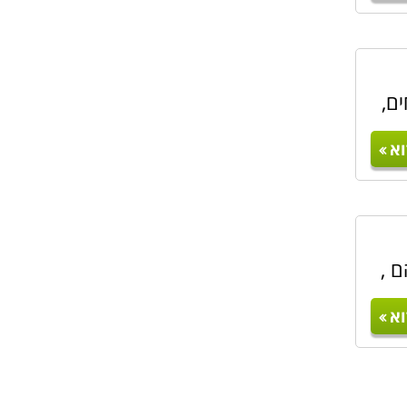
ם,
א
ם ,
א