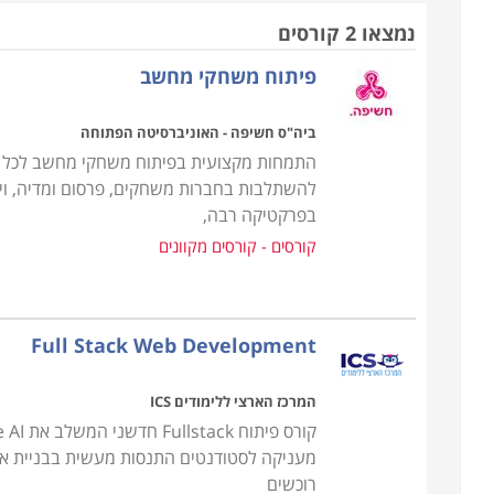
בקורס פיתוח אפליקציות לאייפון לומדים כי יש לשלוח
נמצאו 2 קורסים
בחנות המקוונת של המכשירים. התהליך ארוך אך כדאי 
פיתוח משחקי מחשב
ידי המשתמשים מכניס כסף רב למפתחים. בקורסים של פ
ביה"ס חשיפה - האוניברסיטה הפתוחה
יש קורסים המיועדים לאנשים חסרי ידע מוקדם בתכנ
התמחות מקצועית בפיתוח משחקי מחשב לכל סוג
עצמם.
להשתלבות בחברות משחקים, פרסום ומדיה, ויז
השכלה גבוהה, תוכנית הלימודים כוללת גם את נושא זה
בפרקטיקה רבה,
קורסים - קורסים מקוונים
פיתוח אפליקציות נלמד בדרך עיונית ומעשית. פרק ה
בשיטות ושפות פיתוח, היכרות עם סביבת העבודה ושליט
מבצעים הלומדים את הפעולות שלמדו ומקימים אפליק
Full Stack Web Development
המשתמש העתידי. משך הקורס משתנה ממכללה אחת
המיומנות ושפת התכנות המבוקשת. אין תקן מקצועי מנח
המרכז הארצי ללימודים ICS
השונים, כולל את נושאי הלימוד בכל קורס, ומוטב בסי
המסלול שיתאים לצרכים המבוקשים.
מעניקה לסטודנטים התנסות מעשית בבניית אפ
לאור הביקוש הרב אפשר ללמוד קורס פיתוח אפליקציו
רוכשים