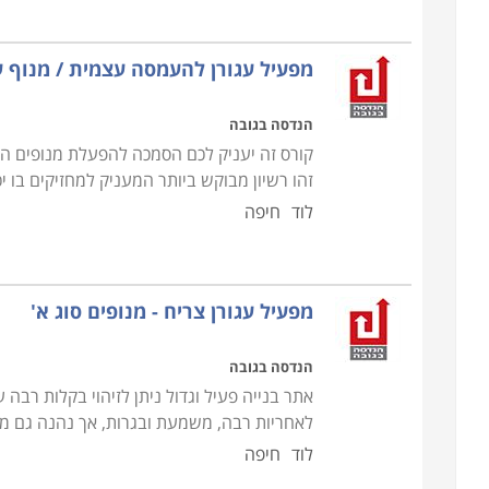
למי מיועד הקורס
מפעיל עגורן להעמסה עצמית / מנוף 
קורס עגורן מיועד למפעילים פעילים העוסקים בעבו
המעסיק שלהם הם נדרשים לעבור קורס. כמו כן, הק
הנדסה בגובה
נמלים. בנוסף, הקורס מומלץ לכל אדם העובד בסביב
קורס זה יעניק לכם הסמכה להפעלת מנופים הי
יכולתו של עובד לדעת מה עובר על מפעיל העגורן, כיצד 
זהו רשיון מבוקש ביותר המעניק למחזיקים בו
מנת ליצור עבודה יעילה ורצופה
.
לוד
חיפה
מפעיל עגורן צריח - מנופים סוג א'
הנדסה בגובה
אתר בנייה פעיל וגדול ניתן לזיהוי בקלות רבה
לאחריות רבה, משמעת ובגרות, אך נהנה גם מית
לוד
חיפה