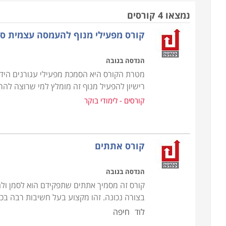
הקורס מבוקש בעיקר בקרב עובדי נמלים ומפעלי ענק
נמצאו 4 קורסים
והכלים הנדרשים לצורך הפעלת הכלי, תוך ביצוע משימות
קורס מפעילי מנוף להעמסה עצמית סוג
עבודת מנופאות משלבת מגוון אלמנטים כדוגמת עבודה 
הנדסה בגובה
הפעלת מכונות, ושמירה על קשר עם היושבים על הקר
מטרת הקורס היא הסמכת מפעילי עגורנים הידר
על בטחונו האישי של מפעיל המנוף ושל הסובבים אותו
רישיון להפעיל מנוף זה מומלץ למי שרוצה להר
קורסים - לימודי בוקר
במסגרת הקורס נלמדים כל יסודות הפעלת הכלי. מבנה, 
יישומים בתחומים שונים כדוגמת נשיאת מכולות בנמל
כמו כן, נלמדת עבודת השליטה בכלי עצמה, לרבות על
קורס אתתים
הפעלת הידיות והפקדים השונים
.
הנדסה בגובה
לבסוף, במסגרת הקורס נלמדת עבודת
קורס זה מסמיך אתתים שתפקידם הוא לסמן ולהכ
הנשיאה והניוד עצמה. כיצד מכווננים לעבר מטען רל
בצורה נכונה. זהו מקצוע בעל חשיבות רבה ב
ובהורדתו, מהם כללי התקשורת בין מפעיל העגורן והמ
לוד
חיפה
הקשורות בהפעלת מנוף
.