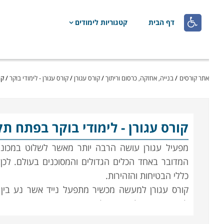

דף הבית
קטגוריות לימודים
אתר קורסים
/
בנייה, אחזקה, כרסום וריתוך
/
קורס עגורן
/
קורס עגורן - לימודי בוקר
/
קו
קורס עגורן
- לימודי בוקר בפתח תק
מפעיל עגורן עושה הרבה יותר מאשר לשלוט במכונה,
המדובר באחד הכלים הגדולים והמסוכנים בעולם. לכן, 
כללי הבטיחות והזהירות.
קורס עגורן למעשה מכשיר מתפעל נייד אשר נע בין 
לאחר. המפעיל אחראי לשנע את זרוע העגורן, הנמכ
להעביר. מן המפעיל נדרש שיקול דעת ותפעול בצורה נ