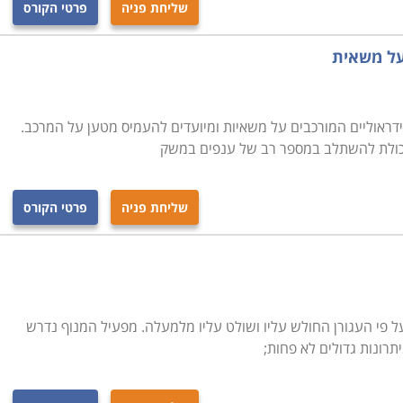
שליחת פניה
פרטי הקורס
על משאית
דה זו כבר תקופה, אך במסגרת מדיניות ההכשרה והרענון של
ורס מתאים לאנשים המיועדים לעבוד כמפעילים בתעשייה או
ה של מנוף ומנהל עימו אינטראקציה ישירה במהלך העבודה.
דראוליים המורכבים על משאיות ומיועדים להעמיס מטען על המרכב.
לתקשר איתו וכיצד להכווין אותו מרחוק, הוא כלי חשוב מאוד על
 יכולת להשתלב במספר רב של ענפים במשק
שליחת פניה
פרטי הקורס
 על פי העגורן החולש עליו ושולט עליו מלמעלה. מפעיל המנוף נדרש
רונות גדולים לא פחות;