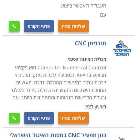
העבודה ולאפשר ביצוע
עכו
שליחת פניה
פרטי הקורס

תוכניתן CNC
מכללת המינהל הטכני
Computer Numerical Control הוא מקצוע
מבוקש בהיי-טק ובסביבת עבודה מתקדמת. בוא
לבנות עתיד בתעשייה ההולכת וגדלה. תעשיית
המתכת היא כיום התעשייה הגדולה ביותר בעולם
ובעלת הדרישות הגבוהות והמחמירות ביותר. עם
ראשון לציון
שליחת פניה
פרטי הקורס

כוון מפעיל CNC בחסות האיגוד הישראלי