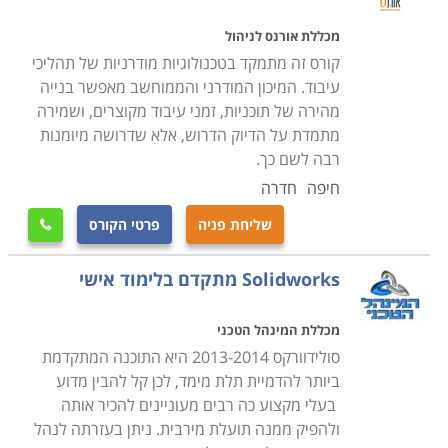
הסיבוב של המקדחה באמצעות ידית המותקנת עליה כך
באופן שחוזר על עצמו עד שיווצר הבור. כפי שאתם יכולים
מכללת אורנס לניהול
לשים לב בהליך זה נדרשת עבודה ידנית רבה על מנת
קורס זה מתמקד בטכנולוגיות מודרניות של תהליכי
לקדוח בור אחד. בכל שלב מהליך הקדיחה מפעיל המכונה
עיבוד. המיכון המודרני והממוחשב מאפשר בנייה
מהירה של תוכניות, זמני עיבוד מקוצרים, ושמירה
נדרש לעשות פעולה ידנית, דבר מתיש המסרבל מאוד את
מתמדת על הדיוק הדרוש, אלא שדרושה מיומנות
העבודה. פה נכנס המקום של ה-CNC המאפשר להעביר
רבה לשם כך.
את ההתמחות מפעולות ביצועיות לפעולות תכנוניות, כך
חיפה
חדרה
שניתן יהיה לתכנת את המכונה בצורה מדויקת, ולהותיר לה
שליחת פניה
פרטי הקורס
לעשות את העבודה בעצמה. למעשה, הפעולה הידנית

שעושה מפעיל מכונת הקידוח תתבצע באופן אוטומטי. חשוב
Solidworks מתקדם בלימוד אישי
לציין כי הדבר אינו תקף רק למכונות קידוח אלא למכונות
רבות אחרות הלוקחות חלק בהליך ייצור.
למעשה, תכנון
מכללת המינהל הטכני
ועיבוד שבבי הוא מקצוע העומד על יסודות הדיוק. לא ניתן
סולידוורקס 2013-2014 היא התוכנה המתקדמת
לבצע עבודות עיבוד שבבי ללא לימוד יסודי של כל הכלים
ביותר להדמיית תלת מימד, לכן קל להבין מדוע
העומדים לרשות החרט, אופן הפעלתם והפונקציות השונות
בעלי מקצוע כה רבים מעוניינים להכיר אותה
שניתן לתפעל בעזרתם.
ולהפיק ממנה תועלת מירבית. ניתן בעזרתה לנהל