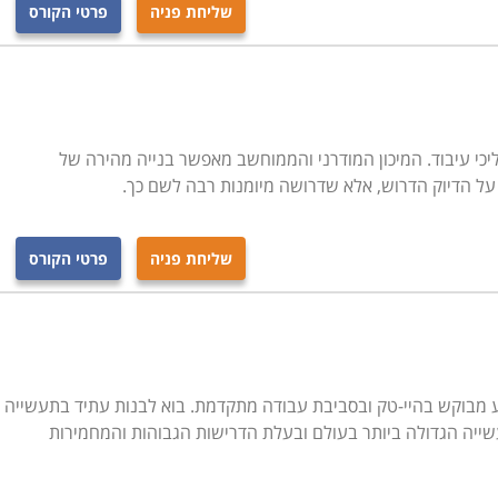
שליחת פניה
פרטי הקורס
כונות אמיתיות על מנת להעניק להם את התחושה והמוכנות לצאת
.
מות מרכזיות: למתחילים ולמתקדמים. הראשון מיועד בעיקר עבור סטודנטים
יכי עיבוד. המיכון המודרני והממוחשב מאפשר בנייה מהירה של
ואין להם ניסיון קודם של עבודה בתחום זה. הקורס למתקדמים
 על הדיוק הדרוש, אלא שדרושה מיומנות רבה לשם כך.
ה להעשיר את ידיעותיהם בתחום, ולהשלים את הידע הנדרש
שליחת פניה
פרטי הקורס
Computer Nume הוא מקצוע מבוקש בהיי-טק ובסביבת עבודה מתקדמת. בוא לבנות עתיד בתעשייה
שייה הגדולה ביותר בעולם ובעלת הדרישות הגבוהות והמחמירות