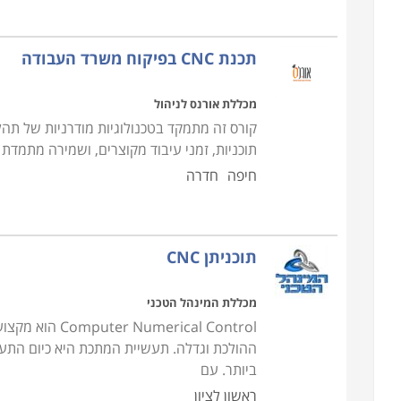
הסטודנטים בתכנון, עיצוב, בניית וחריטת דגמים על מ
אל שוק העבודה ולממש את הידע שספגו במהלך הקורס
תכנת CNC בפיקוח משרד העבודה
למי מתאימים הלימודים
מכללת אורנס לניהול
הלימודים בקורס CNC נחלקים לשתי ר
קורס זה מתמקד בטכנולוגיות מודרניות של תהל
העושים את צעדיהם הראשונים בעולם העיבוד השבבי, 
תוכניות, זמני עיבוד מקוצרים, ושמירה מתמדת
מיועד עבור אנשים המגיעים מהתעשייה עצמה, במטר
חיפה
חדרה
להם על מנת להפעיל מכונות במסגרת עבודתם.
תוכניתן CNC
מכללת המינהל הטכני
rical Control
ההולכת וגדלה. תעשיית המתכת היא כיום התע
ביותר. עם
ראשון לציון