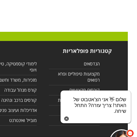
קטגוריות פופלאריות
הנדסאים
לימודי קוסמטיקה, טי
ויופי
מקצועות טיפוליים ופרא
רפואים
מזכירות, משרד וחשב
קורסים מקצועיים
קורס מנהל עבודה
שלום 👋 אני הצ'אטבוט של
לימודי מחשבים ורשתות
קורסים ברכב ונהיגה
האתר! צריך עזרה? התחל
קורסים בניהול
אדריכלות ועיצוב פנים
שיחה.
לימודי שפות
מובייל ואינטרנט