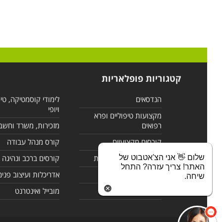
קטגוריות פופלאריות
הנדסאים
לימודי קוסמטיקה, טי
ויופי
מקצועות טיפוליים ופרא
רפואים
מזכירות, משרד וחשב
קורסים מקצועיים
קורס מנהל עבודה
שלום 👋 אני הצ'אטבוט של
לימודי מחשבים ורשתות
קורסים ברכב ונהיגה
האתר! צריך עזרה? התחל
קורסים בניהול
אדריכלות ועיצוב פנים
שיחה.
לימודי שפות
מובייל ואינטרנט