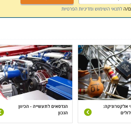
ם/ה
לתנאי השימוש ומדיניות הפרטיות
טודנט, הם אינם מקיפים או ארוכים מדי, ונמשכים בדרך כלל
 שאורכם עד חצי שנה, וכוללים גם הכשרה מעשית במעבדות
ודר להסמכת המקצוע, ישנה חשיבות למוסד הלימודים המעניק את
 המוצעים בעמודים הבאים באתר, כדי לבחור את זה הנכון,
ות בכל מקומות העבודה.
רים מתוכנתים, כמו גם מסגרות לימוד פרטיות. רצוי לבחור
ס יחד עם העבודה, ביום לימודים אחד מרוכז או בשעות הערב.
 רבים בכל רחבי הארץ :חיפה, תל אביב, רמת גן, נתניה, כפר
י אלקטרוניקה:
הנדסאים לתעשייה - הכיוון
לולים
הנכון