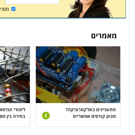
קוצבי זמן ומונים, כניסות ויציאות אנלוגיות.
מסכי
מכיוון שהלימודים לוקחים בחשבון ידע קודם הנדרש מהס
פחות ממאה שעות אקדמאיות, שנלמדות לרוב במסלולים
מאמרים
שבבתי הספר והמכללות. עם זאת, מכיוון שאין תקן מס
ההסמכה, ומומלץ לבחון לעומק כל קורס מבין אלו הרבים
שישרת אתכם מקצועית באופן ההולם ביותר, ויפתח דלת
איפה ללמוד
מכללות מוכרות בתחום הטכני המקצועי מעבירות קורס בק
במוסד לימוד שבו תכנית הלימודים מאפשרת שילוב הקור
לימודי קורס בקרים מתוכנתים מתקיימים במקומות לימוד
סבא, ועוד מקומות רבים אחרים נוספים.
מתעניינים באלקטרוניקה?
לימודי הנדסא
מגוון קורסים אפשריים
בחירה בין מס