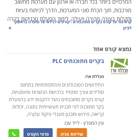
המרכזיים ביותר בכל חברה או ארגון עם מערכות מחשוב
מורכבות, תוך הכרת סוגי המערכות, הדרך לניתוח בעיות
ותקלות בצורה מהירה ויעילה, לימוד הפעלת טכניקות בקרה
קרא עוד על
קורס בקרים מתוכנתים - קורסים לגילאי 18 ומעלה בראשון
שונות ופיקוח על האלמנטים הרבים המרכיבים את המערכת
לציון
הממוחשבת.
נמצא קורס אחד
תהליך בקרה נעשו בעבר באופן ידני, ברמת דיוק פחותה
בקרים מתוכנתים PLC
ותגובה איטית, אשר הקשו על הצורך בשמירת ערכים
קבועים של משתנים כגון לחץ, חום, זרימה, או לחות.
מכללת ארז
ההתפתחויות הטכנולוגיות הביאו לפיתוח תחום הנדסת
החידושים הטכנולוגים וההתפתחויות בתחום
המכשור והבקרה. תחום זה עוסק בתכנון ויישום מערכות
מולידים צורך מתמיד ברכישת הכשרות ומיומנויות.
ממוחשבות לבקרת משתנים כמו ספיקה, טמפרטורה, תנאי
קורס בקרים מתוכנתים נועד להקנות ידע בהפעלת
אקלים, בקרת נוזלים, מערכות הנעה, משקל, אנרגיה
בקר מתוכנת לפי תכנית תעשייתית נתונה, יכולות
ורובוטיקה, איסוף נתונים ומעקב אחרי פעילות המערכת
קריאה, פירוש ותכנון מעגלי פיקוד ובקרה,
כולה.
עין המפרץ - לייד עכו
שליחת פניה
פרטי הקורס
