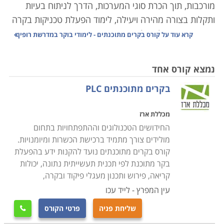
מורכבות, תוך הכרת סוגי המערכות, הדרך לניתוח בעיות
ותקלות בצורה מהירה ויעילה, לימוד הפעלת טכניקות בקרה
שונות ופיקוח על האלמנטים הרבים המרכיבים את המערכת
קרא עוד על
קורס בקרים מתוכנתים - לימודי בוקר במדרשת רופין
הממוחשבת.
נמצא קורס אחד
תהליך בקרה נעשו בעבר באופן ידני, ברמת דיוק פחותה
בקרים מתוכנתים PLC
ותגובה איטית, אשר הקשו על הצורך בשמירת ערכים
קבועים של משתנים כגון לחץ, חום, זרימה, או לחות.
מכללת ארז
ההתפתחויות הטכנולוגיות הביאו לפיתוח תחום הנדסת
החידושים הטכנולוגים וההתפתחויות בתחום
המכשור והבקרה. תחום זה עוסק בתכנון ויישום מערכות
מולידים צורך מתמיד ברכישת הכשרות ומיומנויות.
ממוחשבות לבקרת משתנים כמו ספיקה, טמפרטורה, תנאי
קורס בקרים מתוכנתים נועד להקנות ידע בהפעלת
אקלים, בקרת נוזלים, מערכות הנעה, משקל, אנרגיה
בקר מתוכנת לפי תכנית תעשייתית נתונה, יכולות
ורובוטיקה, איסוף נתונים ומעקב אחרי פעילות המערכת
קריאה, פירוש ותכנון מעגלי פיקוד ובקרה,
כולה.
עין המפרץ - לייד עכו
שליחת פניה
פרטי הקורס

המכשור והבקרה משמשים כיום בתפקיד מרכזי במפעלים