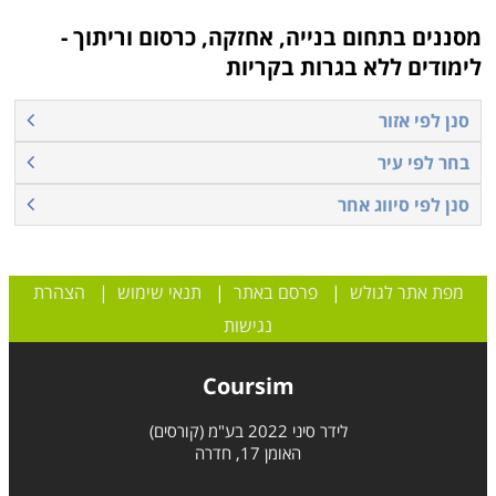
יאפשר לכל אנשי המערכת, הפועלים, המהנדסים, ושאר
אנשי הצוות להגיע לשיתוף פעולה מקסימאלי. קורס ניהול
מסננים בתחום
בנייה, אחזקה, כרסום וריתוך -
פרויקטים מעניק את הידע הנדרש לשם ניהול נכון, תוך
לימודים ללא בגרות בקריות
התחשבות בשיקולי תקציב, זמן, וכוח האדם העומדים לרשות
סנן לפי אזור
הפרויקט בהתאם לתכנית עבודה מסודרת ומאורגנת מראש.
בחר לפי עיר
סנן לפי סיווג אחר
למי מתאימים הלימודים
לימודי ניהול פרויקטים בבניה מתאימים הן למהנדסים והן
לאדריכלים כקורס העשרה וכן למי שמעוניין לרכוש מקצוע
מפת אתר לגולש
|
פרסם באתר
|
תנאי שימוש
|
הצהרת
רווחי דינמי ומרתק וכן להרחיב את אפשרויות התעסוקה.
נגישות
הקורס דורש רקע כלשהו בתחום ומתאים לאלו הרואים
עצמם כבעלי יכולת לפקח, לנהל צוות של אנשים, לעמוד
Coursim
ביעדים ומטרות מוגדרים ולהקפיד על כללי ונהלי בטיחות.
לידר סיני 2022 בע"מ (קורסים)
האומן 17, חדרה
מה לומדים